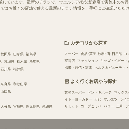
載しています。最新のチラシで、ウエルシア/秩父影森店で実施中のお
ュフー）ではお近くの店舗で使える最新のチラシ情報を、手軽にご確認いた
カテゴリから探す
スーパー
食品･菓子･飲料･酒･日用品･コ
秋田県
山形県
福島県
家電店
ファッション
キッズ・ベビー・
県
茨城県
栃木県
群馬県
携帯・通信・家電
ヘルス＆ビューティ・
石川県
福井県
よく行くお店から探す
奈良県
和歌山県
山口県
業務スーパー
ドン・キホーテ
マックス
イトーヨーカドー
万代
マルエツ
ライ
サミット
コープこうべ
バロー
三和
デ
大分県
宮崎県
鹿児島県
沖縄県