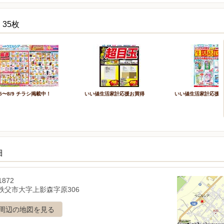
35枚
/5〜8/9 チラシ掲載中！
いい値生活家計応援お買得
いい値生活家計応援
細
1872
秩父市大字上影森字原306
周辺の地図を見る