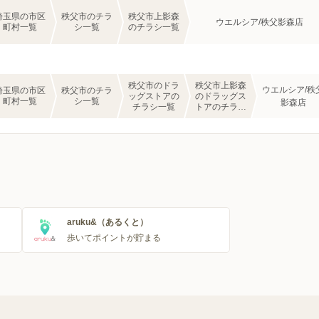
埼玉県の市区
秩父市のチラ
秩父市上影森
ウエルシア/秩父影森店
町村一覧
シ一覧
のチラシ一覧
秩父市のドラ
秩父市上影森
ウエルシア/秩
埼玉県の市区
秩父市のチラ
ッグストアの
のドラッグス
町村一覧
シ一覧
影森店
チラシ一覧
トアのチラシ
一覧
aruku&（あるくと）
歩いてポイントが貯まる