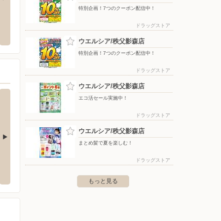
特別企画！7つのクーポン配信中！
ペーン事務局（埼玉県エ
東京靴流通センター/秩父店
ドラッ
ドラッグストア
〒369-1871 埼玉県秩父市下影森886-1
〒368-
ウエルシア/秩父影森店
特別企画！7つのクーポン配信中！
ドラッグストア
ウエルシア/秩父影森店
エコ活セール実施中！
ドラッグストア
ウエルシア/秩父影森店
まとめ髪で夏を楽しむ！
鹿野店
ウエルシア/秩父黒谷店
ウエル
ドラッグストア
野町大字小鹿野1979
〒368-0001 秩父市大字黒谷1080
〒369-
もっと見る