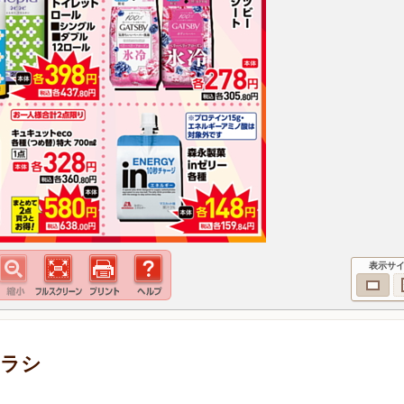
表示サ
チラシ