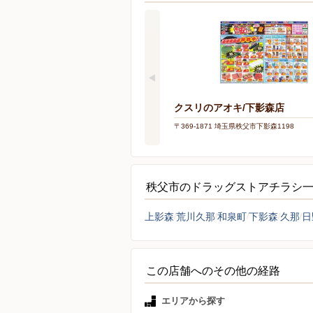
クスリのアオキ/下影森店
〒369-1871 埼玉県秩父市下影森1198
秩父市のドラッグストアチラシ
上影森
荒川久那
和泉町
下影森
久那
日
この店舗へのその他の経路
エリアから探す