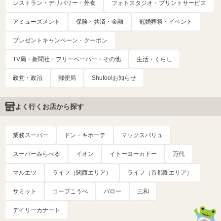
レストラン・デリバリー・外食
フォトスタジオ・プリントサービス
アミューズメント
保険・共済・金融
冠婚葬祭・イベント
プレゼントキャンペーン・クーポン
TV局・新聞社・フリーペーパー・その他
生活・くらし
政党・政治
郵便局
Shufoo!お知らせ
よく行くお店から探す
業務スーパー
ドン・キホーテ
マックスバリュ
スーパーみらべる
イオン
イトーヨーカドー
万代
マルエツ
ライフ（関西エリア）
ライフ（首都圏エリア）
サミット
コープこうべ
バロー
三和
デイリーカナート