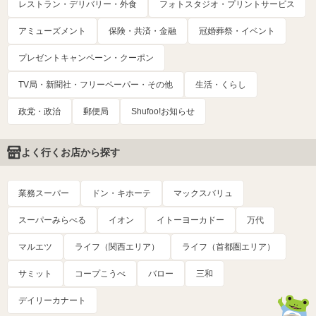
レストラン・デリバリー・外食
フォトスタジオ・プリントサービス
アミューズメント
保険・共済・金融
冠婚葬祭・イベント
プレゼントキャンペーン・クーポン
TV局・新聞社・フリーペーパー・その他
生活・くらし
政党・政治
郵便局
Shufoo!お知らせ
よく行くお店から探す
業務スーパー
ドン・キホーテ
マックスバリュ
スーパーみらべる
イオン
イトーヨーカドー
万代
マルエツ
ライフ（関西エリア）
ライフ（首都圏エリア）
サミット
コープこうべ
バロー
三和
デイリーカナート