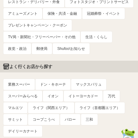
レストラン・デリバリー・外食
フォトスタジオ・プリントサービス
アミューズメント
保険・共済・金融
冠婚葬祭・イベント
プレゼントキャンペーン・クーポン
TV局・新聞社・フリーペーパー・その他
生活・くらし
政党・政治
郵便局
Shufoo!お知らせ
よく行くお店から探す
業務スーパー
ドン・キホーテ
マックスバリュ
スーパーみらべる
イオン
イトーヨーカドー
万代
マルエツ
ライフ（関西エリア）
ライフ（首都圏エリア）
サミット
コープこうべ
バロー
三和
デイリーカナート