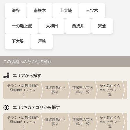
深谷
南根本
上大堤
三ツ木
一の瀬上流
大和田
西成井
宍倉
下大堤
戸崎
この店舗へのその他の経路
エリアから探す
チラシ・広告掲載の
かすみがうら
都道府県から
茨城県の市区
Shufoo!（シュフ
市のチラシ一
探す
町村一覧
ー）
覧
エリア×カテゴリから探す
チラシ・広告掲載の
かすみがうら
都道府県から
茨城県の市区
Shufoo!（シュフ
市のチラシ一
探す
町村一覧
ー）
覧