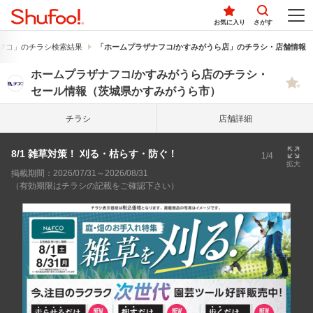
お気に入り
さがす
フコ」のチラシ検索結果
「ホームプラザナフコ/かすみがうら店」のチラシ・店舗情報
ホームプラザナフコ/かすみがうら店のチラシ・
セール情報（茨城県かすみがうら市）
チラシ
店舗詳細
8/1 雑草対策！ 刈る・枯らす・防ぐ！
1/4
拡大
掲載期間：2026/07/31～2026/08/31
（有効期限はチラシの記載をご確認下さい）