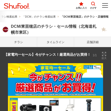
お気に入り
さがす
チラシ検索結果
「DCM」のチラシ検索結果
「DCM/東苗穂店」のチラシ・店舗情報
DCM/東苗穂店のチラシ・セール情報（北海道札
幌市東区）
チラシ
タイム
ライン
店舗詳細
【家電均一セール】今がチャンス！厳選商品がお買得！
1/1
拡大