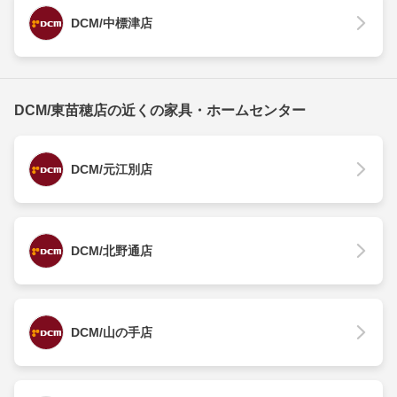
DCM/中標津店
DCM/東苗穂店の近くの家具・ホームセンター
DCM/元江別店
DCM/北野通店
DCM/山の手店