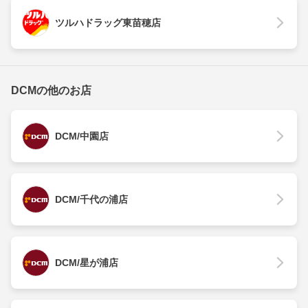
ツルハドラッグ東苗穂店
DCMの他のお店
DCM/中園店
DCM/千代の浦店
DCM/星が浦店