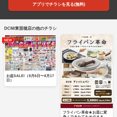
アプリでチラシを見る(無料)
DCM/東苗穂店の他のチラシ
お盆SALE!（8月6日〜8月17
日）
フライパン革命★お皿に変
身！できたてをそのまま食