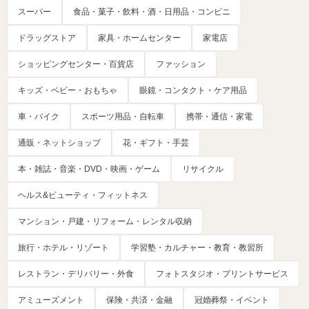
スーパー
食品・菓子・飲料・酒・日用品・コンビニ
ドラッグストア
家具・ホームセンター
家電店
ショッピングセンター・百貨店
ファッション
キッズ・ベビー・おもちゃ
眼鏡・コンタクト・ケア用品
車・バイク
スポーツ用品・自転車
携帯・通信・家電
通販・ネットショップ
花・ギフト・手芸
本・雑誌・音楽・DVD・映画・ゲーム
リサイクル
ヘルス&ビューティ・フィットネス
マンション・戸建・リフォーム・レンタル収納
旅行・ホテル・リゾート
学習塾・カルチャー・教育・教習所
レストラン・デリバリー・外食
フォトスタジオ・プリントサービス
アミューズメント
保険・共済・金融
冠婚葬祭・イベント