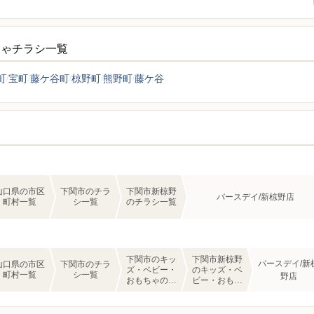
ちゃチラシ一覧
町
宝町
藤ケ谷町
椋野町
熊野町
藤ケ谷
山口県の市区
下関市のチラ
下関市新椋野
バースデイ/新椋野店
町村一覧
シ一覧
のチラシ一覧
下関市のキッ
下関市新椋野
バースデイ/新
山口県の市区
下関市のチラ
ズ・ベビー・
のキッズ・ベ
町村一覧
シ一覧
野店
おもちゃのチ
ビー・おもち
ラシ一覧
ゃのチラシ一
覧