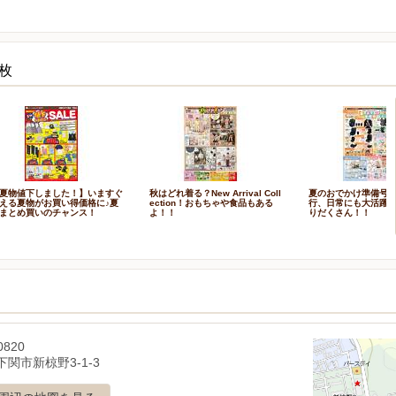
枚
夏物値下しました！】いますぐ
秋はどれ着る？New Arrival Coll
夏のおでかけ準備号
える夏物がお買い得価格に♪夏
ection！おもちゃや食品もある
行、日常にも大活躍
まとめ買いのチャンス！
よ！！
りだくさん！！
0820
関市新椋野3-1-3