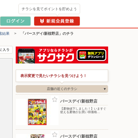
チラシを見てポイントを貯めよう
索結果
>
「バースデイ/新椋野店」のチラ
表示変更で見たいチラシを見つけよう！
店舗の近くのチラシ
バースデイ/新椋野店
【夏物値下しました！】いますぐ
使える夏物がお買い得価格…
バースデイ/新椋野店