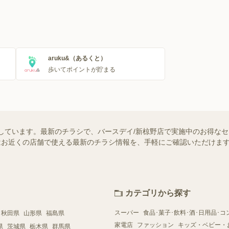
aruku&（あるくと）
歩いてポイントが貯まる
しています。最新のチラシで、バースデイ/新椋野店で実施中のお得な
ー）ではお近くの店舗で使える最新のチラシ情報を、手軽にご確認いただけ
カテゴリから探す
スーパー
食品･菓子･飲料･酒･日用品･コ
秋田県
山形県
福島県
家電店
ファッション
キッズ・ベビー・
県
茨城県
栃木県
群馬県