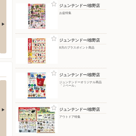
ジュンテンドー/椋野店
お盆特集
CHUO CONTACT/シーモール下関店
ゆめマ
ジュンテンドー/椋野店
市青山町1番18号
〒750-0025 山口県下関市竹崎町4-4-8 シーモール下関3F
〒751-
8月のプラスポイント商品
ジュンテンドー/椋野店
ジュンテンドーオリジナル商品
「Ｊペール」
ジュンテンドー/椋野店
アウトドア特集
の店
バースデイ/ゆめタウン宇部店
バース
西区本城学研台2-11-1
〒759-0204 宇部市黒石北3-4-1
〒807-