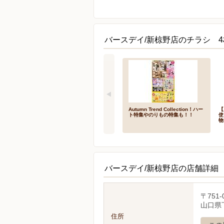
バースデイ/新椋野店のチラシ 4
Autumn Trend Collection！ハー
【
ト特集やのりもの特集も！！
使
物
バースデイ/新椋野店の店舗詳細
〒751-
山口県下
住所