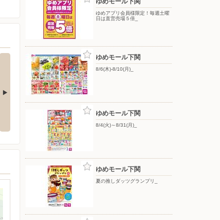
ゆめモール下関
ゆめアプリ会員様限定！毎週土曜
日は直営売場５倍_
ゆめモール下関
8/6(木)-8/10(月)_
！帰省や旅
ゆめモール下関
アイテムが盛
8/4(火)～8/31(月)_
ゆめモール下関
夏の推しダッツグランプリ_