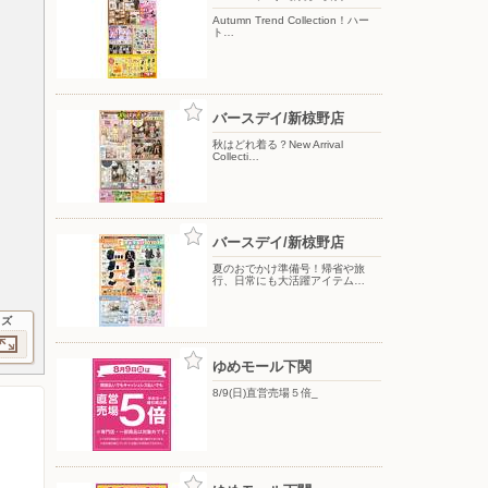
Autumn Trend Collection！ハー
ト…
バースデイ/新椋野店
秋はどれ着る？New Arrival
Collecti…
バースデイ/新椋野店
夏のおでかけ準備号！帰省や旅
行、日常にも大活躍アイテム…
イズ
ゆめモール下関
8/9(日)直営売場５倍_