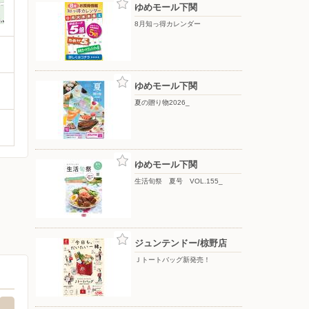
ゆめモール下関
8月知っ得カレンダー
ゆめモール下関
夏の贈り物2026_
ゆめモール下関
生活旬祭 夏号 VOL.155_
ジュンテンドー/椋野店
Ｊトートバッグ新発売！