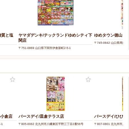
糖質と塩
ヤマダデンキ/テックランドゆめシティ下
ゆめタウン徳山
関店
〒745-0842 山口県周南
〒751-0869 山口県下関市伊倉新町2-5-1
ル小倉店
バースデイ/皿倉テラス店
バースデイ/ひびき
-1
〒805-0062 北九州市八幡東区平野三丁目2番56号
〒807-0801 北九州市八幡