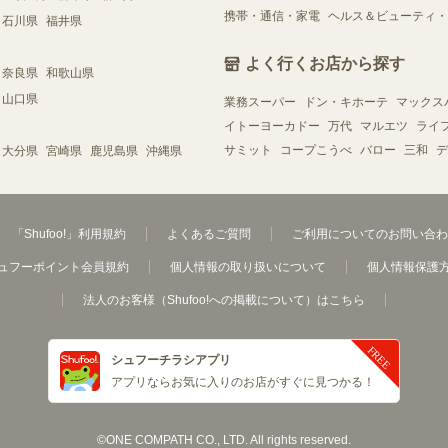
携帯・通信・家電
ヘルス＆ビューティ・
石川県
福井県
よく行くお店から探す
奈良県
和歌山県
山口県
業務スーパー
ドン・キホーテ
マックス
イトーヨーカドー
万代
マルエツ
ライ
サミット
コープこうべ
バロー
三和
デ
大分県
宮崎県
鹿児島県
沖縄県
「Shufoo!」利用規約
よくあるご質問
ご利用についてのお問い合わ
ュフーポイント会員規約
個人情報の取り扱いについて
個人情報保護
法人のお客様（Shufoo!への掲載について）はこちら
シュフーチラシアプリ
アプリならお気に入りのお店がすぐに見つかる！
©ONE COMPATH CO., LTD. All rights reserved.