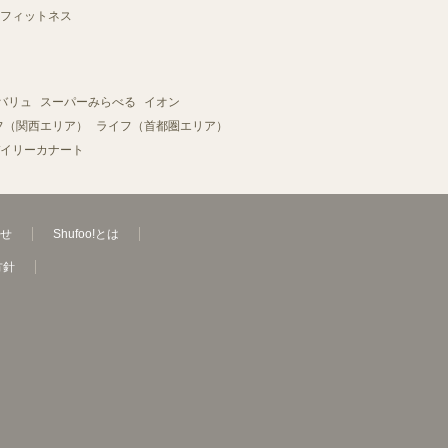
フィットネス
バリュ
スーパーみらべる
イオン
フ（関西エリア）
ライフ（首都圏エリア）
イリーカナート
せ
Shufoo!とは
方針