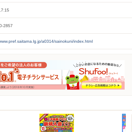
7:15
0-2857
/www.pref.saitama.lg.jp/a0314/sainokuni/index.html