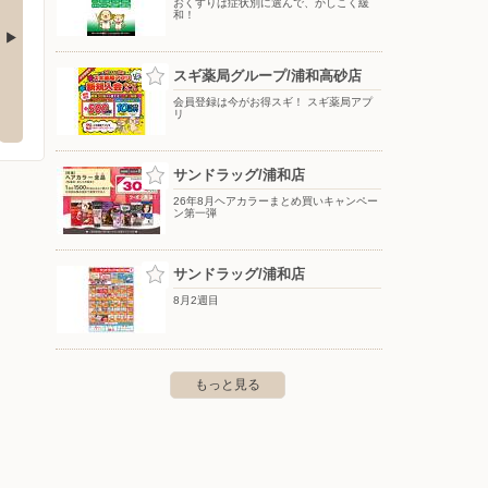
おくすりは症状別に選んで、かしこく緩
和！
スギ薬局グループ/浦和高砂店
会員登録は今がお得スギ！ スギ薬局アプ
3-19-26 TOPPAN芝浦ビル
リ
サンドラッグ/浦和店
26年8月ヘアカラーまとめ買いキャンペー
ン第一弾
サンドラッグ/浦和店
8月2週目
もっと見る