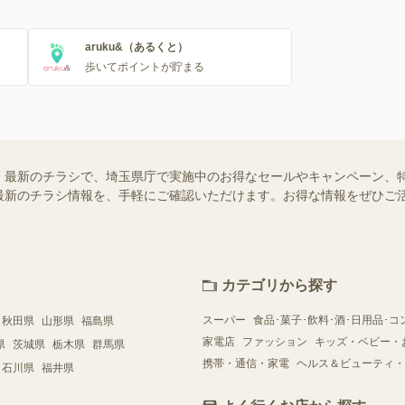
aruku&（あるくと）
歩いてポイントが貯まる
最新のチラシで、埼玉県庁で実施中のお得なセールやキャンペーン、特売情
最新のチラシ情報を、手軽にご確認いただけます。お得な情報をぜひご
カテゴリから探す
スーパー
食品･菓子･飲料･酒･日用品･コ
秋田県
山形県
福島県
家電店
ファッション
キッズ・ベビー・
県
茨城県
栃木県
群馬県
携帯・通信・家電
ヘルス＆ビューティ・
石川県
福井県