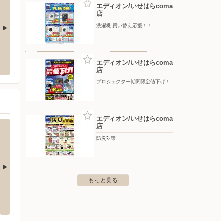
エディオン/いせはらcoma
店
洗濯機 買い替え応援！！
シティ小田原店
エディオン/青葉台東急スクエア店
エディ
エディオン/いせはらcoma
296-1ダイナシティEAST3階
〒227-0062 横浜市青葉区青葉台2-1-1青葉台東急スクエ
〒220-0
アーSouth1．4F
店
プロジェクター期間限定値下げ！
エディオン/いせはらcoma
店
防災対策
もっと見る
ノジマ/イトーヨーカドー伊勢原店
ノジマ
市岡田3005
〒259-1132 神奈川県伊勢原市桜台1-8-1 イトーヨーカド
〒254-
ー伊勢原4階
LETS S