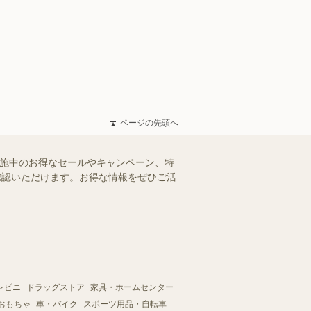
ページの先頭へ
で実施中のお得なセールやキャンペーン、特
ご確認いただけます。お得な情報をぜひご活
ンビニ
ドラッグストア
家具・ホームセンター
おもちゃ
車・バイク
スポーツ用品・自転車