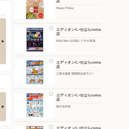
店
Happy Friday
エディオン/いせはらcoma
店
RGB Mini LED新レグザが登場
Happy Friday
Panasonic 期間限定値下げ！
エディオン/いせはらcoma
店
三菱冷蔵庫 期間限定値下げ！
うちで楽しく涼を感
大事なカードボックス
エディオン/いせはらcoma
店
られる、そうめ…
をホコリや落下物…
詳細は画像をタップ！ 本
▲詳細は画像をタップ！ 本
熱中症対策
ご紹介するのは…
日ご紹介するのは…
4日前
6日前
エディオン/いせはらcoma