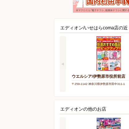
エディオン/いせはらcoma店の
ウエルシア/伊勢原市役所前店
〒259-1142 神奈川県伊勢原市田中311-1
エディオンの他のお店