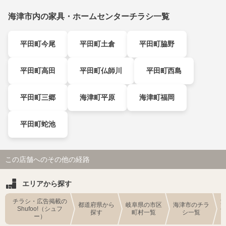
海津市内の家具・ホームセンターチラシ一覧
平田町今尾
平田町土倉
平田町脇野
平田町高田
平田町仏師川
平田町西島
平田町三郷
海津町平原
海津町福岡
平田町蛇池
この店舗へのその他の経路
エリアから探す
チラシ・広告掲載の
都道府県から
岐阜県の市区
海津市のチラ
Shufoo!（シュフ
探す
町村一覧
シ一覧
ー）