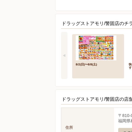
ドラッグストアモリ/警固店のチ
8/2(日)〜8/8(土)
快
す
ドラッグストアモリ/警固店の店
〒810-
福岡県福
住所