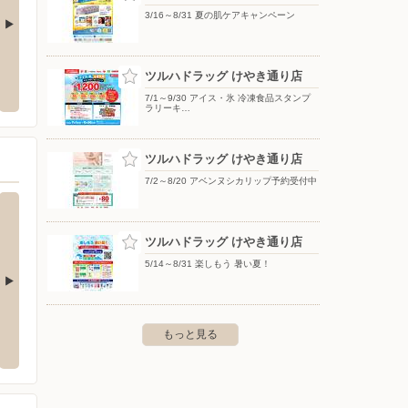
3/16～8/31 夏の肌ケアキャンペーン
店
ヤマダデンキ/テックランド福岡春日店
ドラッ
ツルハドラッグ けやき通り店
西区福重2-26-3
〒816-0846 福岡県春日市下白水南1-1
〒810-
7/1～9/30 アイス・氷 冷凍食品スタンプ
ラリーキ…
ツルハドラッグ けやき通り店
7/2～8/20 アベンヌシカリップ予約受付中
ツルハドラッグ けやき通り店
5/14～8/31 楽しもう 暑い夏！
/鳥飼店
ドラッグストアモリ/住吉店
ドラッ
もっと見る
飼1-2-35
〒812-0018 福岡市博多区住吉4-16-14
〒812-