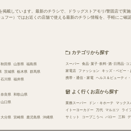
を掲載しています。最新のチラシで、ドラッグストアモリ/警固店で実
o!（シュフー）ではお近くの店舗で使える最新のチラシ情報を、手軽にご
カテゴリから探す
スーパー
食品･菓子･飲料･酒･日用品･コ
秋田県
山形県
福島県
家電店
ファッション
キッズ・ベビー・
県
茨城県
栃木県
群馬県
携帯・通信・家電
ヘルス＆ビューティ・
石川県
福井県
よく行くお店から探す
奈良県
和歌山県
山口県
業務スーパー
ドン・キホーテ
マックス
イトーヨーカドー
万代
マルエツ
ライ
サミット
コープこうべ
バロー
三和
デ
大分県
宮崎県
鹿児島県
沖縄県