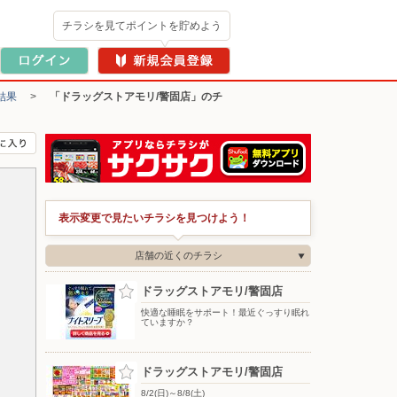
チラシを見てポイントを貯めよう
結果
>
「ドラッグストアモリ/警固店」のチ
表示変更で見たいチラシを見つけよう！
店舗の近くのチラシ
ドラッグストアモリ/警固店
快適な睡眠をサポート！最近ぐっすり眠れ
ていますか？
ドラッグストアモリ/警固店
8/2(日)～8/8(土)