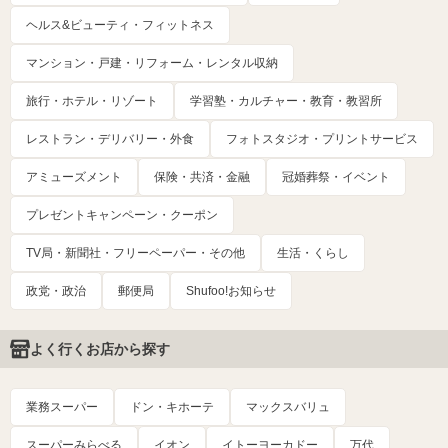
ヘルス&ビューティ・フィットネス
マンション・戸建・リフォーム・レンタル収納
旅行・ホテル・リゾート
学習塾・カルチャー・教育・教習所
レストラン・デリバリー・外食
フォトスタジオ・プリントサービス
アミューズメント
保険・共済・金融
冠婚葬祭・イベント
プレゼントキャンペーン・クーポン
TV局・新聞社・フリーペーパー・その他
生活・くらし
政党・政治
郵便局
Shufoo!お知らせ
よく行くお店から探す
業務スーパー
ドン・キホーテ
マックスバリュ
スーパーみらべる
イオン
イトーヨーカドー
万代