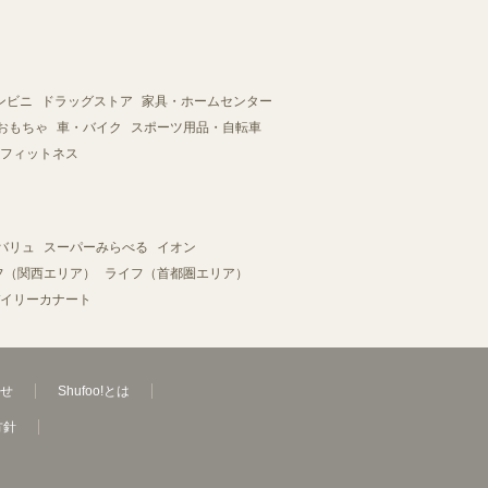
ンビニ
ドラッグストア
家具・ホームセンター
おもちゃ
車・バイク
スポーツ用品・自転車
フィットネス
バリュ
スーパーみらべる
イオン
フ（関西エリア）
ライフ（首都圏エリア）
イリーカナート
せ
Shufoo!とは
方針