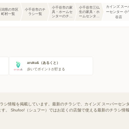
カインズ スー
小千谷市の家
小千谷市三仏
新潟県の市区
小千谷市のチ
具・ホームセ
生の家具・ホ
ーセンター 小
町村一覧
ラシ一覧
ンターのチラ
ームセンター
谷店
シ一覧
のチラシ一覧
aruku&（あるくと）
歩いてポイントが貯まる
チラシ情報を掲載しています。最新のチラシで、カインズ スーパーセン
す。 Shufoo!（シュフー）ではお近くの店舗で使える最新のチラシ