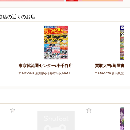
千谷店の近くのお店
東京靴流通センター/小千谷店
買取大吉/蔦屋書店
〒947-0042 新潟県小千谷市平沢1-9-11
〒946-0076 新潟県魚沼