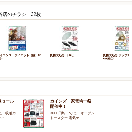
谷店のチラシ 32枚
イエンス・ダイエット（猫）8/
夏物大処分 日傘〇
夏物大処分 ポップア
号○
+水物〇
定セール
カインズ 家電均一祭
開催中！
、 吸引力
3000円均一では、 オーブン
ティ…
トースター 電気ケ…