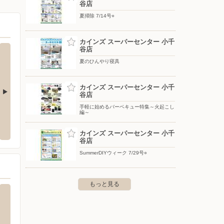
谷店
夏掃除 7/14号○
カインズ スーパーセンター 小千
谷店
夏のひんやり寝具
カインズ スーパーセンター 小千
谷店
手軽に始めるバーベキュー特集～火起こし
小出店
西松屋チェーン/小千谷店
クスリ
編～
市井口新田708
〒947-0035 新潟県小千谷市大字桜町字天田2480-1 原信
〒947-0
カインズ スーパーセンター 小千
マーケットシティ小千谷内
谷店
SummerDIYウィーク 7/29号○
もっと見る