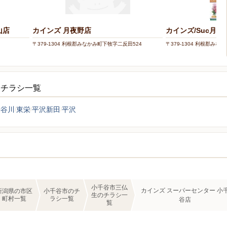
山店
カインズ 月夜野店
カインズ/Suc月夜
〒379-1304 利根郡みなかみ町下牧字二反田524
〒379-1304 利根郡みな
ーチラシ一覧
千谷川
東栄
平沢新田
平沢
小千谷市三仏
カインズ スーパーセンター 小
新潟県の市区
小千谷市のチ
生のチラシ一
町村一覧
ラシ一覧
谷店
覧