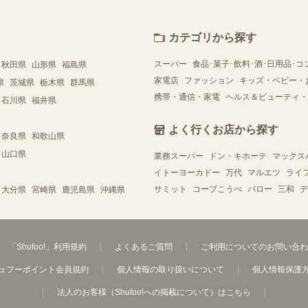
カテゴリから探す
スーパー
食品･菓子･飲料･酒･日用品･コ
秋田県
山形県
福島県
家電店
ファッション
キッズ・ベビー・
県
茨城県
栃木県
群馬県
携帯・通信・家電
ヘルス＆ビューティ・
石川県
福井県
よく行くお店から探す
奈良県
和歌山県
山口県
業務スーパー
ドン・キホーテ
マックス
イトーヨーカドー
万代
マルエツ
ライ
サミット
コープこうべ
バロー
三和
デ
大分県
宮崎県
鹿児島県
沖縄県
「Shufoo!」利用規約
よくあるご質問
ご利用についてのお問い合わ
ュフーポイント会員規約
個人情報の取り扱いについて
個人情報保護
法人のお客様（Shufoo!への掲載について）はこちら