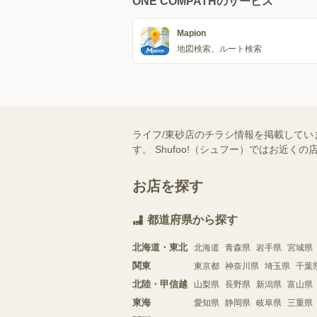
ONE COMPATHのサービス
Mapion
地図検索、ルート検索
ライフ/東砂店のチラシ情報を掲載してい
す。 Shufoo!（シュフー）ではお
お店を探す
都道府県から探す
北海道・東北
北海道
青森県
岩手県
宮城県
関東
東京都
神奈川県
埼玉県
千葉
北陸・甲信越
山梨県
長野県
新潟県
富山県
東海
愛知県
静岡県
岐阜県
三重県