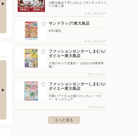
点数を集めて手に入れようモンチッチシリ
ーズ第二弾
ドラッグストア
南行徳
ウエルシア/江戸川中葛西店
ツルハ
サンドラッグ/東大島店
行徳2-23-17
〒134-0083 東京都江戸川区中葛西6-8-11
〒134-
8月2週目
ドラッグストア
ファッションセンターしまむら/
ダイエー東大島店
人気のキャラ大集合！ お出かけ&帰省準
備！
ファッション
ファッションセンターしまむら/
ダイエー東大島店
可愛いアイテムが盛りだくさん！ ベビ
ー・キッズフェア
ライフ/船堀店
ライフ
ファッション
-16-8駐車場59台（無料）
〒134-0091 江戸川区船堀7-20-22駐車場40台（無料）
〒130-
もっと見る