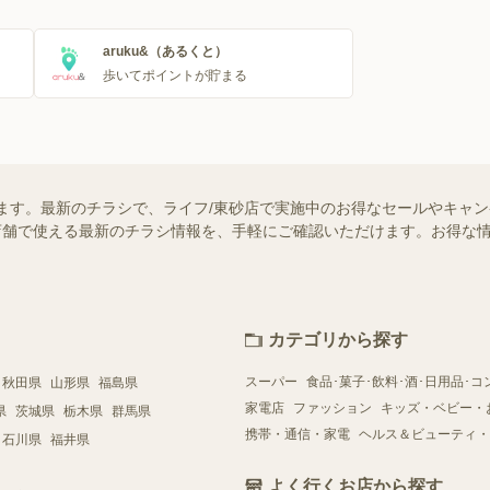
aruku&（あるくと）
歩いてポイントが貯まる
ます。最新のチラシで、ライフ/東砂店で実施中のお得なセールやキャ
近くの店舗で使える最新のチラシ情報を、手軽にご確認いただけます。お得な
カテゴリから探す
スーパー
食品･菓子･飲料･酒･日用品･コ
秋田県
山形県
福島県
家電店
ファッション
キッズ・ベビー・
県
茨城県
栃木県
群馬県
携帯・通信・家電
ヘルス＆ビューティ・
石川県
福井県
よく行くお店から探す