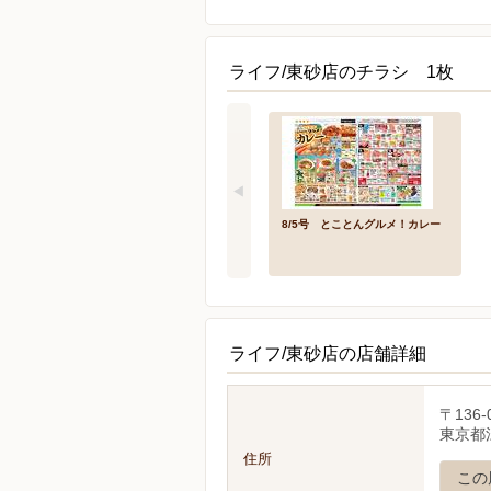
ライフ/東砂店のチラシ 1枚
8/5号 とことんグルメ！カレー
ライフ/東砂店の店舗詳細
〒136-
東京都江
住所
この