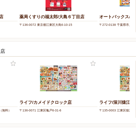
店
薬局くすりの福太郎/大島６丁目店
オートバックス/・
〒136-0072 東京都江東区大島6-10-15
〒272-0138 千葉県市川市南
お店
ライフ/カメイドクロック店
ライフ/深川猿江店
5台（無料）
〒136-0071 江東区亀戸6-31-6
〒135-0003 江東区猿江2