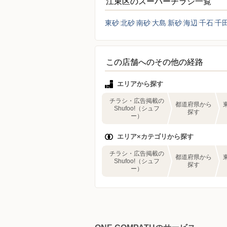
江東区のスーパーチラシ一覧
東砂
北砂
南砂
大島
新砂
海辺
千石
千
この店舗へのその他の経路
エリアから探す
チラシ・広告掲載の
都道府県から
Shufoo!（シュフ
探す
ー）
エリア×カテゴリから探す
チラシ・広告掲載の
都道府県から
Shufoo!（シュフ
探す
ー）