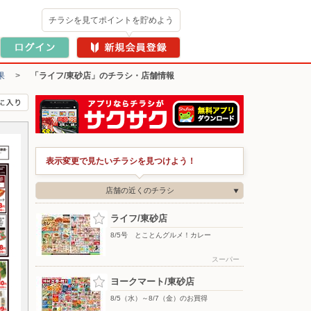
チラシを見てポイントを貯めよう
果
>
「ライフ/東砂店」のチラシ・店舗情報
表示変更で見たいチラシを見つけよう！
店舗の近くのチラシ
ライフ/東砂店
8/5号 とことんグルメ！カレー
スーパー
ヨークマート/東砂店
8/5（水）～8/7（金）のお買得