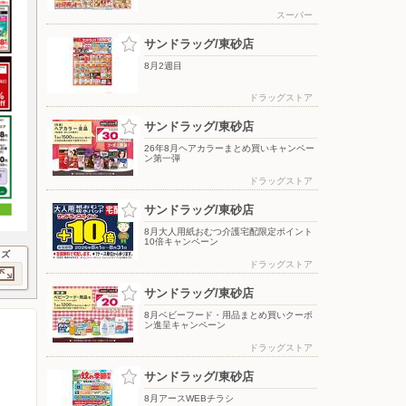
スーパー
サンドラッグ/東砂店
8月2週目
ドラッグストア
サンドラッグ/東砂店
26年8月ヘアカラーまとめ買いキャンペー
ン第一弾
ドラッグストア
サンドラッグ/東砂店
8月大人用紙おむつ介護宅配限定ポイント
10倍キャンペーン
イズ
ドラッグストア
サンドラッグ/東砂店
8月ベビーフード・用品まとめ買いクーポ
ン進呈キャンペーン
ドラッグストア
サンドラッグ/東砂店
8月アースWEBチラシ