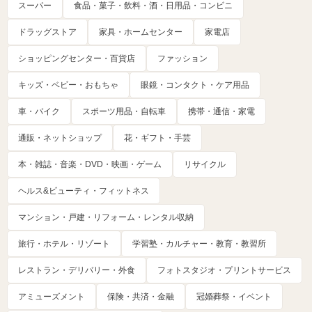
スーパー
食品・菓子・飲料・酒・日用品・コンビニ
ドラッグストア
家具・ホームセンター
家電店
ショッピングセンター・百貨店
ファッション
キッズ・ベビー・おもちゃ
眼鏡・コンタクト・ケア用品
車・バイク
スポーツ用品・自転車
携帯・通信・家電
通販・ネットショップ
花・ギフト・手芸
本・雑誌・音楽・DVD・映画・ゲーム
リサイクル
ヘルス&ビューティ・フィットネス
マンション・戸建・リフォーム・レンタル収納
旅行・ホテル・リゾート
学習塾・カルチャー・教育・教習所
レストラン・デリバリー・外食
フォトスタジオ・プリントサービス
アミューズメント
保険・共済・金融
冠婚葬祭・イベント