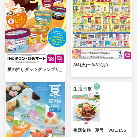
8/4(火)〜8/31(月)_
夏の推しダッツグランプリ_
生活旬祭 夏号 VOL.155_