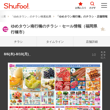
お気に入り
さがす
索結果
「ゆめタウン」のチラシ検索結果
「ゆめタウン南行橋」のチラシ・店舗情報
ゆめタウン南行橋のチラシ・セール情報（福岡県
行橋市）
チラシ
タイム
ライン
店舗詳細
8/6(木)-8/10(月)_
1/2
拡大