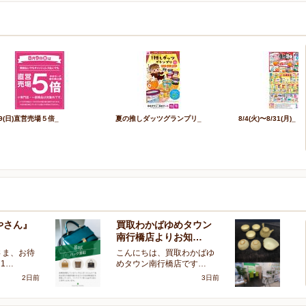
/9(日)直営売場５倍_
夏の推しダッツグランプリ_
8/4(火)〜8/31(月)_
やさん』
買取わかばゆめタウン
買
南行橋店よりお知…
南
さま、お待
こんにちは、買取わかばゆ
「
1…
めタウン南行橋店です…
器
2日前
3日前