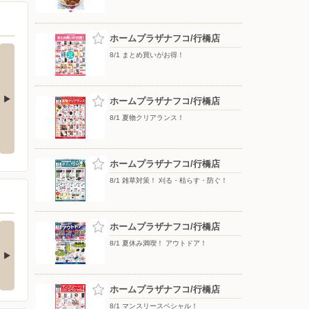
ホームプラザナフコ/行橋店
8/1 まとめ買いがお得！
ホームプラザナフコ/行橋店
8/1 夏物クリアランス！
夏の贈り物2026_
生活旬祭 夏号 VOL.155_
ホームプラザナフコ/行橋店
8/1 雑草対策！ 刈る・枯らす・防ぐ！
取わかばゆめタウン
ホームプラザナフコ/行橋店
茶の喜ゆめタウン南行
行橋店よりお知…
橋店よりお知らせ…
8/1 夏休み満喫！ アウトドア！
煎茶器」 本日は「煎茶
毎日暑い日が続いています
」を買取させていた…
ね。 茶の喜南行橋店…
6日前
ホームプラザナフコ/行橋店
8/1 マンスリースペシャル！