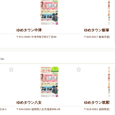
ゆめタウン中津
ゆめタウン飯塚
〒871-0065 中津市蛭子町3丁目99
〒820-0017 飯塚市菰田
パー
ゆめタウン八女
ゆめタウン筑紫野
18-1
〒834-0064 福岡県八女市蒲原988-28
〒818-0081 福岡県筑紫