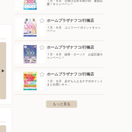
７月・８月 日焼け止め＆制汗剤 夏肌応
援！キャンペーン！
ホームプラザナフコ/行橋店
７月・８月 ユニリーバ ポイントキャン
ペーン
ホームプラザナフコ/行橋店
７月・８月 線香・ローソク お盆応援キ
ャンペーン！
ホームプラザナフコ/行橋店
７月・８月 必ずもらえるナデポポイント
バースデイ/サニーサイドモール小倉店
ゆめタ
まとめ買いキャ…
蒲原988-28
〒800-0221 福岡県北九州市小倉南区下曽根新町10-1
〒836-
もっと見る