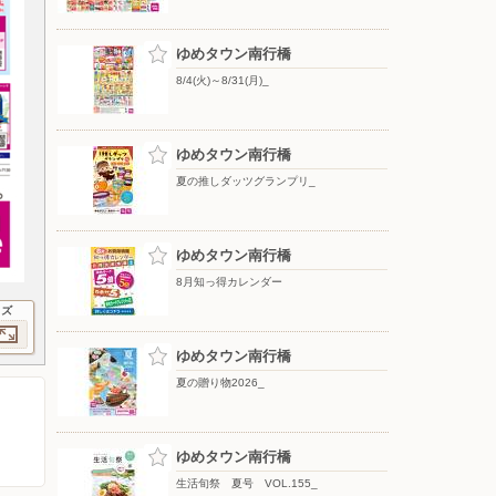
ゆめタウン南行橋
8/4(火)～8/31(月)_
ゆめタウン南行橋
夏の推しダッツグランプリ_
ゆめタウン南行橋
8月知っ得カレンダー
イズ
ゆめタウン南行橋
夏の贈り物2026_
ゆめタウン南行橋
生活旬祭 夏号 VOL.155_