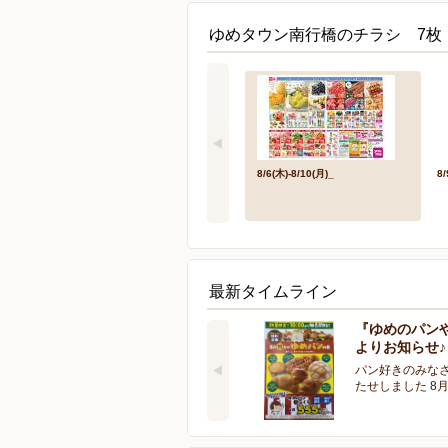
ゆめタウン南行橋のチラシ 7枚
8/6(木)-8/10(月)_
8
最新タイムライン
『ゆめのパン
よりお知らせ♪
パン好きのみな
たせしました 8月