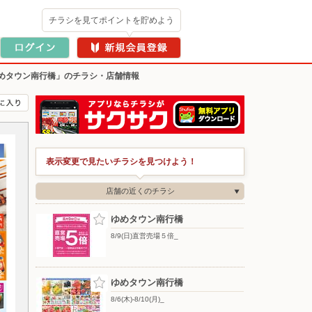
チラシを見てポイントを貯めよう
めタウン南行橋」のチラシ・店舗情報
表示変更で見たいチラシを見つけよう！
店舗の近くのチラシ
ゆめタウン南行橋
8/9(日)直営売場５倍_
ゆめタウン南行橋
8/6(木)-8/10(月)_