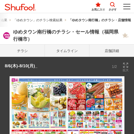
お気に入り
さがす
索結果
「ゆめタウン」のチラシ検索結果
「ゆめタウン南行橋」のチラシ・店舗情報
ゆめタウン南行橋のチラシ・セール情報（福岡県
行橋市）
チラシ
タイム
ライン
店舗詳細
8/6(木)-8/10(月)_
1/2
拡大