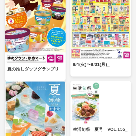
8/4(火)〜8/31(月)_
夏の推しダッツグランプリ_
生活旬祭 夏号 VOL.155_