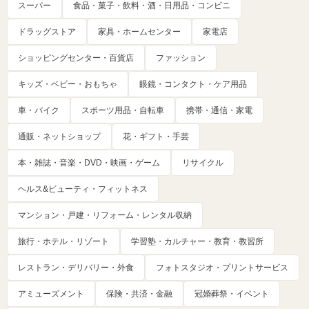
スーパー
食品・菓子・飲料・酒・日用品・コンビニ
ドラッグストア
家具・ホームセンター
家電店
ショッピングセンター・百貨店
ファッション
キッズ・ベビー・おもちゃ
眼鏡・コンタクト・ケア用品
車・バイク
スポーツ用品・自転車
携帯・通信・家電
通販・ネットショップ
花・ギフト・手芸
本・雑誌・音楽・DVD・映画・ゲーム
リサイクル
ヘルス&ビューティ・フィットネス
マンション・戸建・リフォーム・レンタル収納
旅行・ホテル・リゾート
学習塾・カルチャー・教育・教習所
レストラン・デリバリー・外食
フォトスタジオ・プリントサービス
アミューズメント
保険・共済・金融
冠婚葬祭・イベント