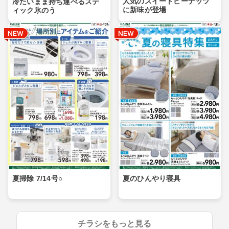
人気のスイートピーナッツ
冷たいまま持ち運べるステ
に新味が登場
ィック氷のう
夏掃除 7/14号○
夏のひんやり寝具
チラシをもっと見る