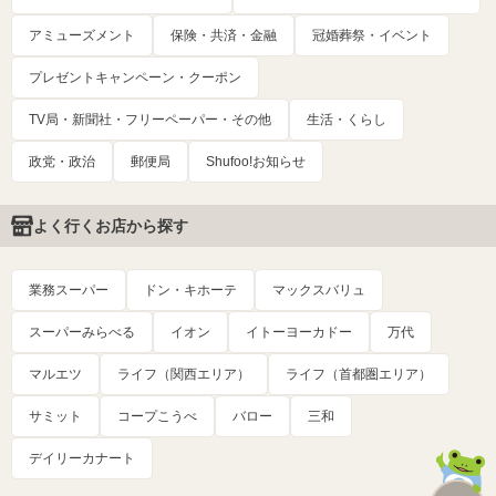
アミューズメント
保険・共済・金融
冠婚葬祭・イベント
プレゼントキャンペーン・クーポン
TV局・新聞社・フリーペーパー・その他
生活・くらし
政党・政治
郵便局
Shufoo!お知らせ
よく行くお店から探す
業務スーパー
ドン・キホーテ
マックスバリュ
スーパーみらべる
イオン
イトーヨーカドー
万代
マルエツ
ライフ（関西エリア）
ライフ（首都圏エリア）
サミット
コープこうべ
バロー
三和
デイリーカナート