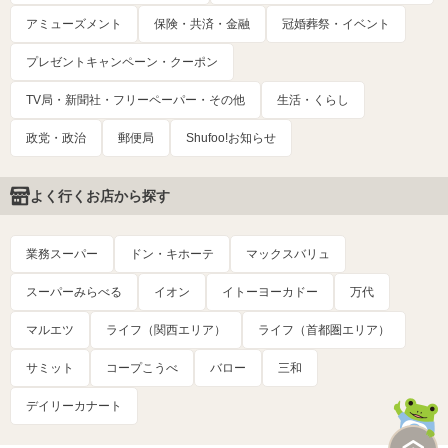
アミューズメント
保険・共済・金融
冠婚葬祭・イベント
プレゼントキャンペーン・クーポン
TV局・新聞社・フリーペーパー・その他
生活・くらし
政党・政治
郵便局
Shufoo!お知らせ
よく行くお店から探す
業務スーパー
ドン・キホーテ
マックスバリュ
スーパーみらべる
イオン
イトーヨーカドー
万代
マルエツ
ライフ（関西エリア）
ライフ（首都圏エリア）
サミット
コープこうべ
バロー
三和
デイリーカナート