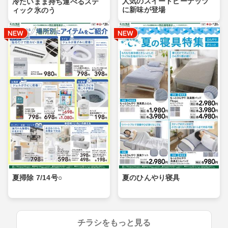
人気のスイートピーナッツ
冷たいまま持ち運べるステ
に新味が登場
ィック氷のう
夏掃除 7/14号○
夏のひんやり寝具
チラシをもっと見る