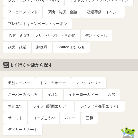
レストラン・デリバリー・外食
フォトスタジオ・プリントサービス
アミューズメント
保険・共済・金融
冠婚葬祭・イベント
プレゼントキャンペーン・クーポン
TV局・新聞社・フリーペーパー・その他
生活・くらし
政党・政治
郵便局
Shufoo!お知らせ
よく行くお店から探す
業務スーパー
ドン・キホーテ
マックスバリュ
スーパーみらべる
イオン
イトーヨーカドー
万代
マルエツ
ライフ（関西エリア）
ライフ（首都圏エリア）
サミット
コープこうべ
バロー
三和
デイリーカナート