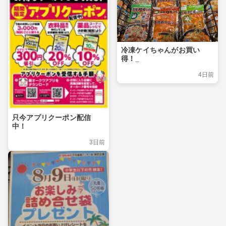
冷凍ケイちゃんがお買い
得！_
4日前
只今アプリクーポン配信
中！
3日前