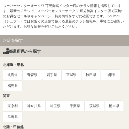
スーパーセンターオークワ 可児御嵩インター店のチラシ情報を掲載していま
す。最新のチラシで、スーパーセンターオークワ 可児御嵩インター店で実施中
のお得なセールやキャンペーン、特売情報をすぐに確認できます。 Shufoo!
（シュフー）ではお近くの店舗で使える最新のチラシ情報を、手軽にご確認い
ただけます。お得な情報をぜひご活用ください。
お店を探す
都道府県から探す
北海道・東北
北海道
青森県
岩手県
宮城県
秋田県
山形県
福島県
関東
東京都
神奈川県
埼玉県
千葉県
茨城県
栃木県
群馬県
北陸・甲信越