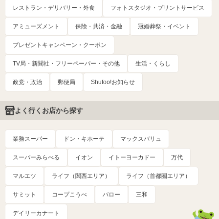
レストラン・デリバリー・外食
フォトスタジオ・プリントサービス
アミューズメント
保険・共済・金融
冠婚葬祭・イベント
プレゼントキャンペーン・クーポン
TV局・新聞社・フリーペーパー・その他
生活・くらし
政党・政治
郵便局
Shufoo!お知らせ
よく行くお店から探す
業務スーパー
ドン・キホーテ
マックスバリュ
スーパーみらべる
イオン
イトーヨーカドー
万代
マルエツ
ライフ（関西エリア）
ライフ（首都圏エリア）
サミット
コープこうべ
バロー
三和
デイリーカナート