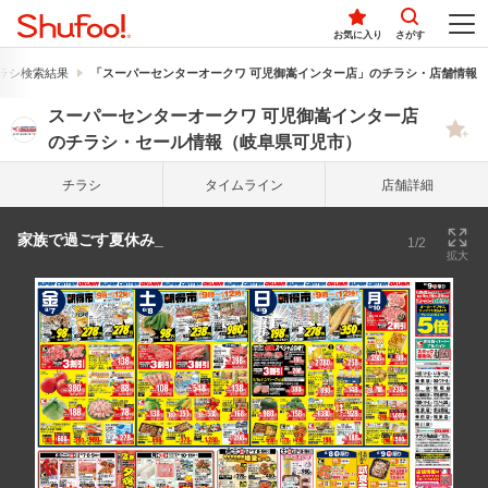
お気に入り
さがす
ラシ検索結果
「スーパーセンターオークワ 可児御嵩インター店」のチラシ・店舗情報
スーパーセンターオークワ 可児御嵩インター店
のチラシ・セール情報（岐阜県可児市）
チラシ
タイム
ライン
店舗詳細
家族で過ごす夏休み_
1/2
拡大