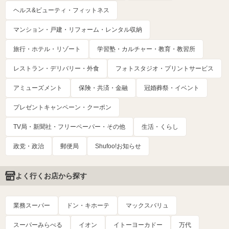
ヘルス&ビューティ・フィットネス
マンション・戸建・リフォーム・レンタル収納
旅行・ホテル・リゾート
学習塾・カルチャー・教育・教習所
レストラン・デリバリー・外食
フォトスタジオ・プリントサービス
アミューズメント
保険・共済・金融
冠婚葬祭・イベント
プレゼントキャンペーン・クーポン
TV局・新聞社・フリーペーパー・その他
生活・くらし
政党・政治
郵便局
Shufoo!お知らせ
よく行くお店から探す
業務スーパー
ドン・キホーテ
マックスバリュ
スーパーみらべる
イオン
イトーヨーカドー
万代