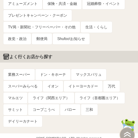
アミューズメント
保険・共済・金融
冠婚葬祭・イベント
プレゼントキャンペーン・クーポン
TV局・新聞社・フリーペーパー・その他
生活・くらし
政党・政治
郵便局
Shufoo!お知らせ
よく行くお店から探す
業務スーパー
ドン・キホーテ
マックスバリュ
スーパーみらべる
イオン
イトーヨーカドー
万代
マルエツ
ライフ（関西エリア）
ライフ（首都圏エリア）
サミット
コープこうべ
バロー
三和
デイリーカナート