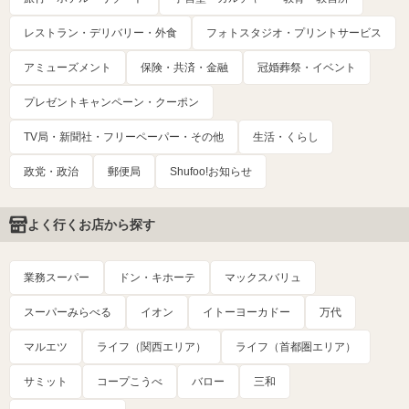
レストラン・デリバリー・外食
フォトスタジオ・プリントサービス
アミューズメント
保険・共済・金融
冠婚葬祭・イベント
プレゼントキャンペーン・クーポン
TV局・新聞社・フリーペーパー・その他
生活・くらし
政党・政治
郵便局
Shufoo!お知らせ
よく行くお店から探す
業務スーパー
ドン・キホーテ
マックスバリュ
スーパーみらべる
イオン
イトーヨーカドー
万代
マルエツ
ライフ（関西エリア）
ライフ（首都圏エリア）
サミット
コープこうべ
バロー
三和