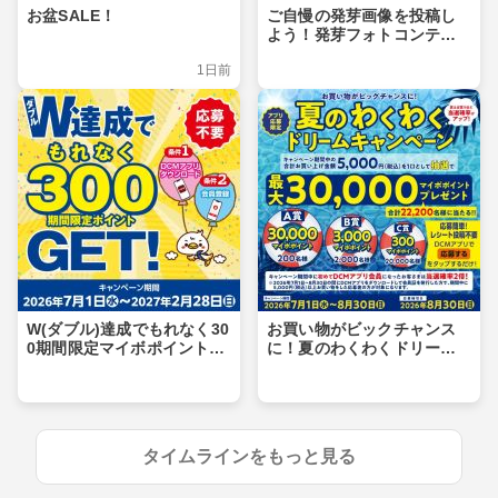
お盆SALE！
ご自慢の発芽画像を投稿し
よう！発芽フォトコンテス
ト
1日前
W(ダブル)達成でもれなく30
お買い物がビックチャンス
0期間限定マイボポイントG
に！夏のわくわくドリーム
ET！
キャンペーン
タイムラインをもっと見る