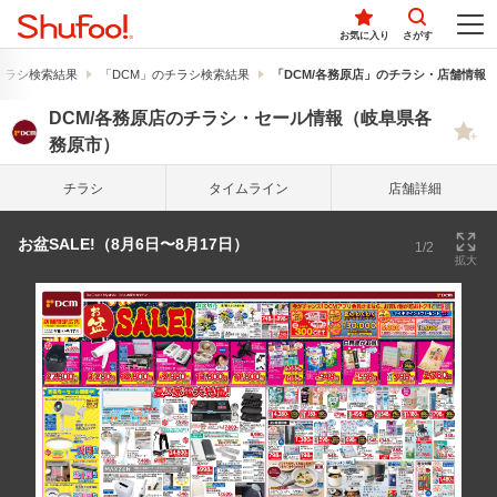
お気に入り
さがす
チラシ検索結果
「DCM」のチラシ検索結果
「DCM/各務原店」のチラシ・店舗情報
DCM/各務原店のチラシ・セール情報（岐阜県各
務原市）
チラシ
タイム
ライン
店舗詳細
お盆SALE!（8月6日〜8月17日）
1/2
拡大