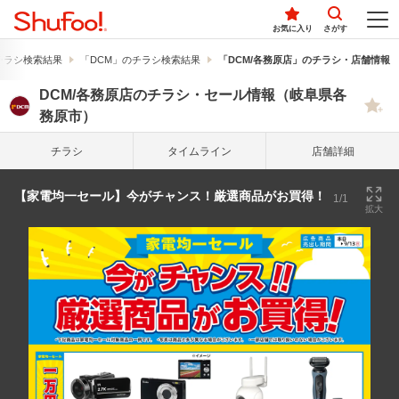
お気に入り
さがす
チラシ検索結果
「DCM」のチラシ検索結果
「DCM/各務原店」のチラシ・店舗情報
DCM/各務原店のチラシ・セール情報（岐阜県各
務原市）
チラシ
タイム
ライン
店舗詳細
【家電均一セール】今がチャンス！厳選商品がお買得！
1/1
拡大