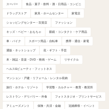
スーパー
食品・菓子・飲料・酒・日用品・コンビニ
ドラッグストア
家具・ホームセンター
家電店
ショッピングセンター・百貨店
ファッション
キッズ・ベビー・おもちゃ
眼鏡・コンタクト・ケア用品
車・バイク
スポーツ用品・自転車
携帯・通信・家電
通販・ネットショップ
花・ギフト・手芸
本・雑誌・音楽・DVD・映画・ゲーム
リサイクル
ヘルス&ビューティ・フィットネス
マンション・戸建・リフォーム・レンタル収納
旅行・ホテル・リゾート
学習塾・カルチャー・教育・教習所
レストラン・デリバリー・外食
フォトスタジオ・プリントサービス
アミューズメント
保険・共済・金融
冠婚葬祭・イベント