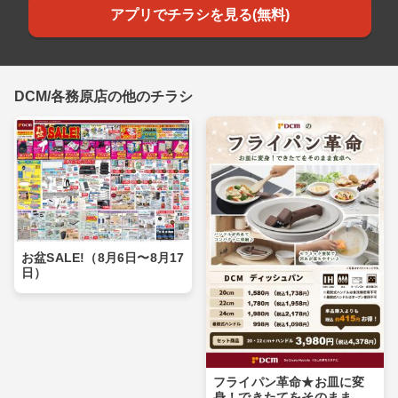
アプリでチラシを見る(無料)
DCM/各務原店の他のチラシ
お盆SALE!（8月6日〜8月17
日）
フライパン革命★お皿に変
身！できたてをそのまま食