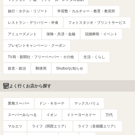
旅行・ホテル・リゾート
学習塾・カルチャー・教育・教習所
レストラン・デリバリー・外食
フォトスタジオ・プリントサービス
アミューズメント
保険・共済・金融
冠婚葬祭・イベント
プレゼントキャンペーン・クーポン
TV局・新聞社・フリーペーパー・その他
生活・くらし
政党・政治
郵便局
Shufoo!お知らせ
よく行くお店から探す
業務スーパー
ドン・キホーテ
マックスバリュ
スーパーみらべる
イオン
イトーヨーカドー
万代
マルエツ
ライフ（関西エリア）
ライフ（首都圏エリア）