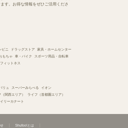
だけます。お得な情報をぜひご活用くださ
ンビニ
ドラッグストア
家具・ホームセンター
おもちゃ
車・バイク
スポーツ用品・自転車
フィットネス
バリュ
スーパーみらべる
イオン
フ（関西エリア）
ライフ（首都圏エリア）
イリーカナート
せ
Shufoo!とは