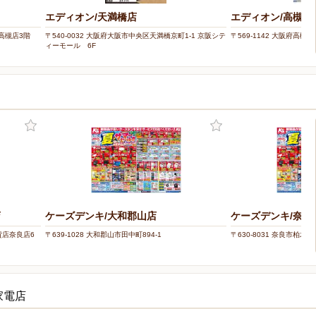
エディオン/天満橋店
エディオン/高槻宮
屋高槻店3階
〒540-0032 大阪府大阪市中央区天満橋京町1-1 京阪シテ
〒569-1142 大阪府高槻市
ィーモール 6F
店
ケーズデンキ/大和郡山店
ケーズデンキ/奈良
百貨店奈良店6
〒639-1028 大和郡山市田中町894-1
〒630-8031 奈良市柏木町4
家電店