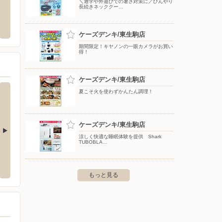
＼通学や外遊びでの暑さ対策に／ひんやり
長続きネッククー…
田店
エディオン/くずはモール店
ケーズ
宮田町1-2-1
〒573-1121 大阪府枚方市楠葉花園町10-85 くずはモー
〒631-0
ル南館1階
ケーズデンキ/東生駒店
期間限定！キヤノンの一眼カメラがお買い
得！
ケーズデンキ/東生駒店
夏こそ火を使わずかんたん調理！
ケーズデンキ/東生駒店
涼しく快適な睡眠体験を提供 Shark
TUBOBLA…
柏木店
ケーズデンキ/高の原店
ケーズ
80-1
〒631-0805 奈良市右京1-1-2
〒581-0
もっと見る