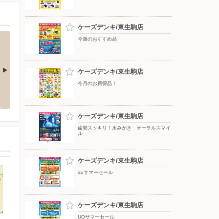
ケーズデンキ/東生駒店
今週のおすすめ品
ケーズデンキ/東生駒店
今月のお買得品！
氷のう ア
ReFaで毎日のケアをもっと上質
アーティストの想いに満ちる音。
に！
WF-1000X M6
ケーズデンキ/東生駒店
歯間スッキリ！水みがき オーラルスマイ
ル
ケーズデンキ/東生駒店
auサマーセール
ケーズデンキ/東生駒店
UQサマーセール