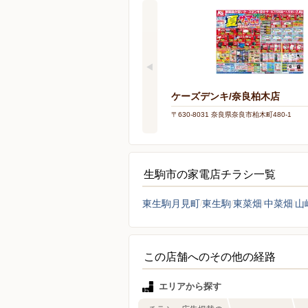
ケーズデンキ/奈良柏木店
〒630-8031 奈良県奈良市柏木町480-1
生駒市の家電店チラシ一覧
東生駒月見町
東生駒
東菜畑
中菜畑
山
この店舗へのその他の経路
エリアから探す