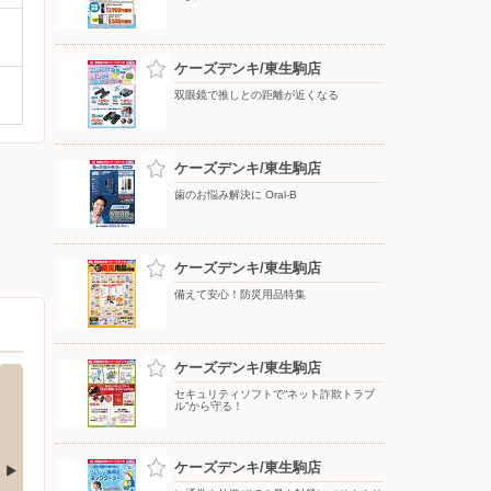
ケーズデンキ/東生駒店
双眼鏡で推しとの距離が近くなる
ケーズデンキ/東生駒店
歯のお悩み解決に Oral-B
ケーズデンキ/東生駒店
備えて安心！防災用品特集
ケーズデンキ/東生駒店
セキュリティソフトで“ネット詐欺トラブ
ル”から守る！
ケーズデンキ/東生駒店