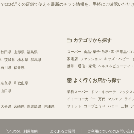
ュフー）ではお近くの店舗で使える最新のチラシ情報を、手軽にご確認いた
カテゴリから探す
スーパー
食品･菓子･飲料･酒･日用品･コ
秋田県
山形県
福島県
家電店
ファッション
キッズ・ベビー・
県
茨城県
栃木県
群馬県
携帯・通信・家電
ヘルス＆ビューティ・
石川県
福井県
よく行くお店から探す
奈良県
和歌山県
山口県
業務スーパー
ドン・キホーテ
マックス
イトーヨーカドー
万代
マルエツ
ライ
サミット
コープこうべ
バロー
三和
デ
大分県
宮崎県
鹿児島県
沖縄県
「Shufoo!」利用規約
よくあるご質問
ご利用についてのお問い合わ