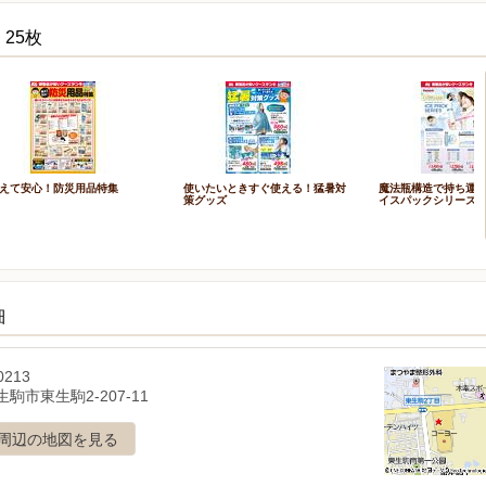
25枚
えて安心！防災用品特集
使いたいときすぐ使える！猛暑対
魔法瓶構造で持ち運ぶ
策グッズ
イスパックシリーズ
細
0213
駒市東生駒2-207-11
周辺の地図を見る