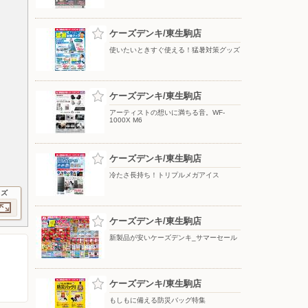
ケーズデンキ/東生駒店
使いたいときすぐ使える！猛暑対策グッズ
ケーズデンキ/東生駒店
アーティストの想いに満ちる音。WF-
1000X M6
ケーズデンキ/東生駒店
冷たさ長持ち！トリプルメガアイス
イズ
ケーズデンキ/東生駒店
新製品が安いケーズデンキ_サマーセール
ケーズデンキ/東生駒店
もしもに備える防災バッグ特集