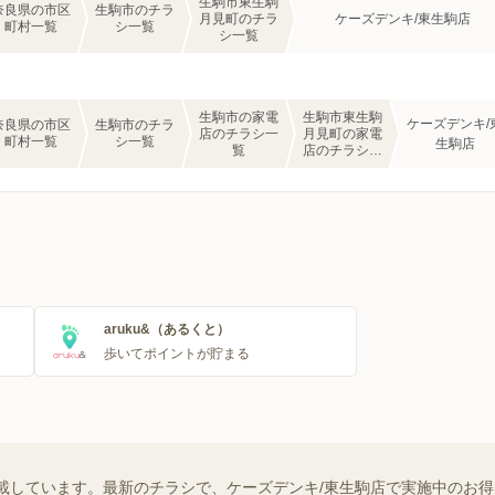
生駒市東生駒
奈良県の市区
生駒市のチラ
月見町のチラ
ケーズデンキ/東生駒店
町村一覧
シ一覧
シ一覧
生駒市の家電
生駒市東生駒
ケーズデンキ/
奈良県の市区
生駒市のチラ
店のチラシ一
月見町の家電
町村一覧
シ一覧
生駒店
覧
店のチラシ一
覧
aruku&（あるくと）
歩いてポイントが貯まる
載しています。最新のチラシで、ケーズデンキ/東生駒店で実施中のお