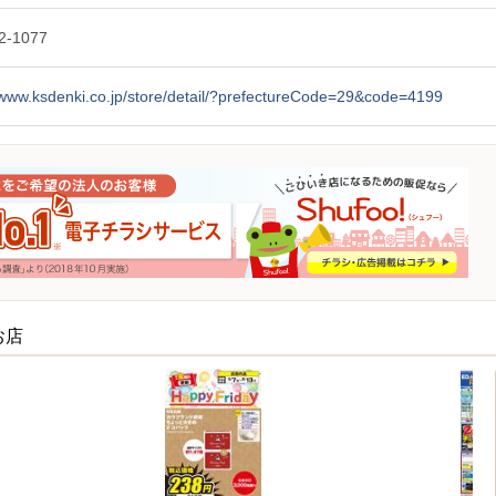
2-1077
/www.ksdenki.co.jp/store/detail/?prefectureCode=29&code=4199
お店