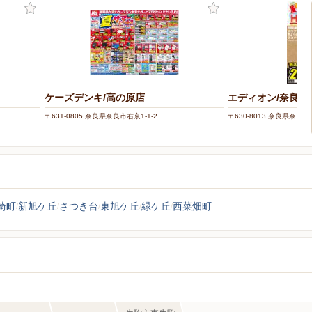
ケーズデンキ/高の原店
エディオン/奈良三
〒631-0805 奈良県奈良市右京1-1-2
〒630-8013 奈良県奈良
崎町
新旭ケ丘
さつき台
東旭ケ丘
緑ケ丘
西菜畑町