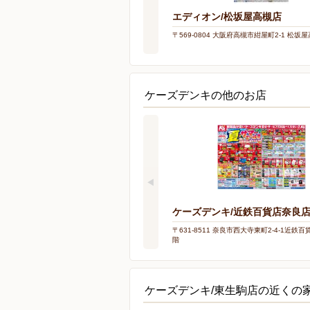
エディオン/松坂屋高槻店
〒569-0804 大阪府高槻市紺屋町2-1 松坂
ケーズデンキの他のお店
ケーズデンキ/近鉄百貨店奈良
〒631-8511 奈良市西大寺東町2-4-1近鉄
階
ケーズデンキ/東生駒店の近くの