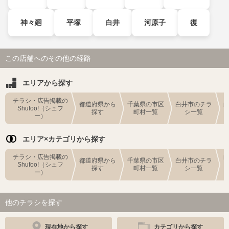
神々廻
平塚
白井
河原子
復
この店舗へのその他の経路
エリアから探す
チラシ・広告掲載の
都道府県から
千葉県の市区
白井市のチラ
Shufoo!（シュフ
探す
町村一覧
シ一覧
ー）
エリア×カテゴリから探す
チラシ・広告掲載の
都道府県から
千葉県の市区
白井市のチラ
Shufoo!（シュフ
探す
町村一覧
シ一覧
ー）
他のチラシを探す
現在地から探す
カテゴリから探す