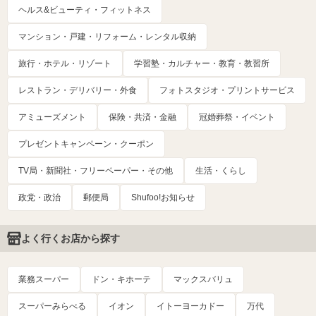
ヘルス&ビューティ・フィットネス
マンション・戸建・リフォーム・レンタル収納
旅行・ホテル・リゾート
学習塾・カルチャー・教育・教習所
レストラン・デリバリー・外食
フォトスタジオ・プリントサービス
アミューズメント
保険・共済・金融
冠婚葬祭・イベント
プレゼントキャンペーン・クーポン
TV局・新聞社・フリーペーパー・その他
生活・くらし
政党・政治
郵便局
Shufoo!お知らせ
よく行くお店から探す
業務スーパー
ドン・キホーテ
マックスバリュ
スーパーみらべる
イオン
イトーヨーカドー
万代