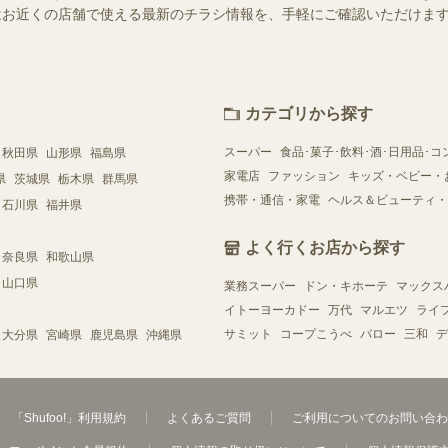
ー）ではお近くの店舗で使える最新のチラシ情報を、手軽にご確認いただけ
カテゴリから探す
スーパー
食品･菓子･飲料･酒･日用品･コ
秋田県
山形県
福島県
家電店
ファッション
キッズ・ベビー・
県
茨城県
栃木県
群馬県
携帯・通信・家電
ヘルス＆ビューティ・
石川県
福井県
よく行くお店から探す
奈良県
和歌山県
山口県
業務スーパー
ドン・キホーテ
マックス
イトーヨーカドー
万代
マルエツ
ライ
サミット
コープこうべ
バロー
三和
デ
大分県
宮崎県
鹿児島県
沖縄県
「Shufoo!」利用規約
よくあるご質問
ご利用についてのお問い合わ