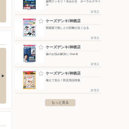
歯間スッキリ！水みがき オーラルスマイ
ル
ウエルシア/神栖平泉店
DCM
家電店
3-19-26 TOPPAN芝浦ビル
〒314-0146 茨城県神栖市平泉1-4
〒314-
ケーズデンキ/神栖店
双眼鏡で推しとの距離が近くなる
家電店
ケーズデンキ/神栖店
歯のお悩み解決に Oral-B
家電店
ケーズデンキ/神栖店
備えて安心！防災用品特集
店
ケーズデンキ/匝瑳店
ケーズ
家電店
68
〒289-2141 匝瑳市八日市場ハ字エビス田971-1他
〒288-0
もっと見る