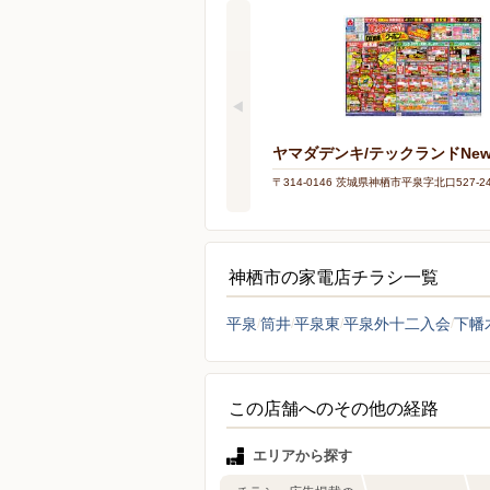
ヤマダデンキ/テックランドNe
〒314-0146 茨城県神栖市平泉字北口527-2
神栖市の家電店チラシ一覧
平泉
筒井
平泉東
平泉外十二入会
下幡
この店舗へのその他の経路
エリアから探す