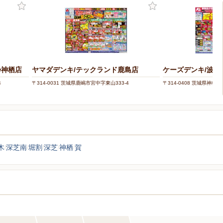
w神栖店
ヤマダデンキ/テックランド鹿島店
ケーズデンキ/波崎
4
〒314-0031 茨城県鹿嶋市宮中字東山333-4
〒314-0408 茨城県神栖市
木
深芝南
堀割
深芝
神栖
賀