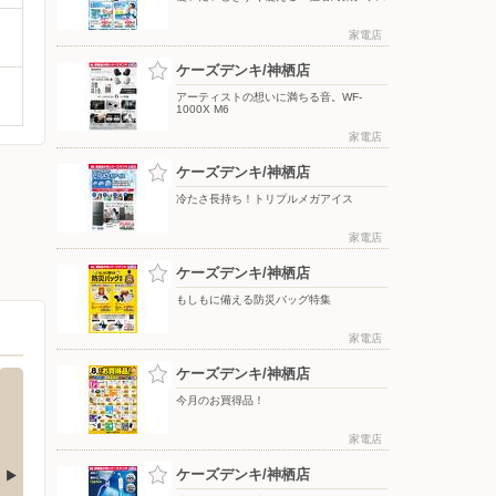
家電店
ケーズデンキ/神栖店
アーティストの想いに満ちる音。WF-
1000X M6
家電店
ケーズデンキ/神栖店
冷たさ長持ち！トリプルメガアイス
家電店
ケーズデンキ/神栖店
もしもに備える防災バッグ特集
家電店
ケーズデンキ/神栖店
今月のお買得品！
家電店
ケーズデンキ/神栖店