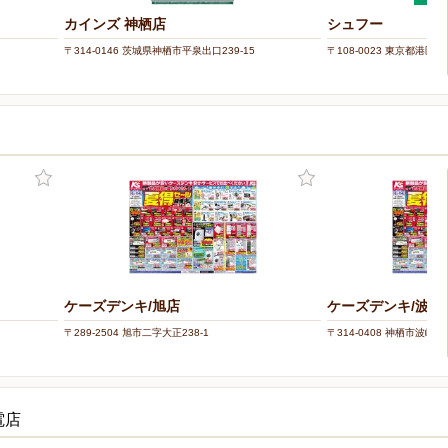
カインズ 神栖店
シュフー
〒314-0146 茨城県神栖市平泉出口239-15
〒108-0023 東京都港区芝浦
ケーズデンキ/旭店
ケーズデンキ/波崎
〒289-2504 旭市二字大正238-1
〒314-0408 神栖市波崎83
電店