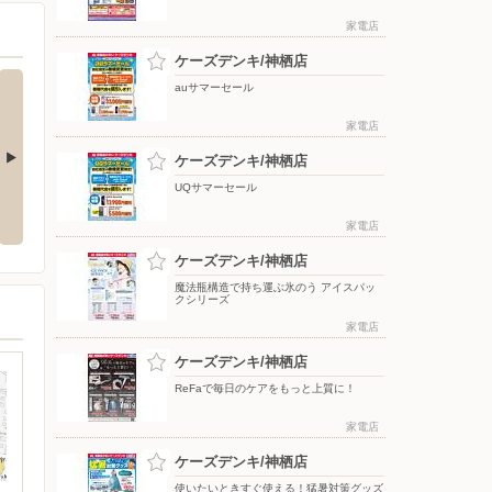
家電店
ケーズデンキ/神栖店
auサマーセール
家電店
ケーズデンキ/神栖店
UQサマーセール
応援フェア
夏のスマホ＆ネット応援フェア
ドコモフェア開催開催
家電店
ケーズデンキ/神栖店
魔法瓶構造で持ち運ぶ氷のう アイスパッ
クシリーズ
家電店
ケーズデンキ/神栖店
ReFaで毎日のケアをもっと上質に！
家電店
ケーズデンキ/神栖店
使いたいときすぐ使える！猛暑対策グッズ