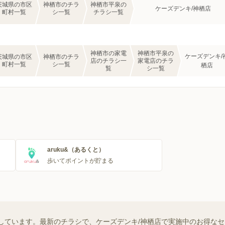
茨城県の市区
神栖市のチラ
神栖市平泉の
ケーズデンキ/神栖店
町村一覧
シ一覧
チラシ一覧
神栖市の家電
神栖市平泉の
ケーズデンキ/
茨城県の市区
神栖市のチラ
店のチラシ一
家電店のチラ
町村一覧
シ一覧
栖店
覧
シ一覧
aruku&（あるくと）
歩いてポイントが貯まる
しています。最新のチラシで、ケーズデンキ/神栖店で実施中のお得な