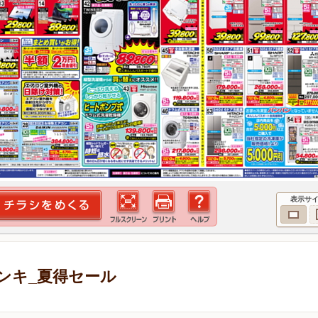
表示サ
ンキ_夏得セール