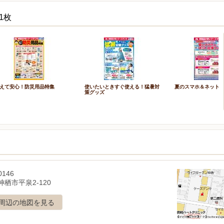
1枚
えて安心！防災用品特集
使いたいときすぐ使える！猛暑対
夏のスマホ＆ネット
策グッズ
0146
栖市平泉2-120
周辺の地図を見る