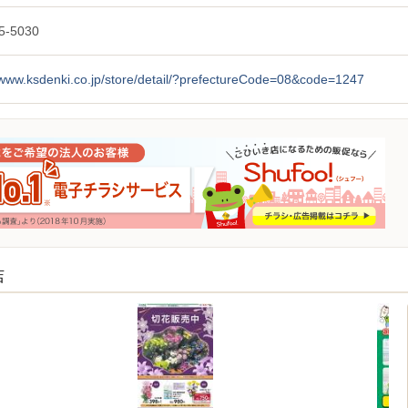
5-5030
/www.ksdenki.co.jp/store/detail/?prefectureCode=08&code=1247
店