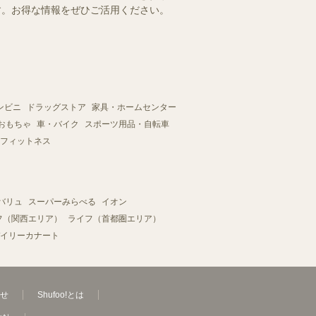
ます。お得な情報をぜひご活用ください。
ンビニ
ドラッグストア
家具・ホームセンター
おもちゃ
車・バイク
スポーツ用品・自転車
フィットネス
バリュ
スーパーみらべる
イオン
フ（関西エリア）
ライフ（首都圏エリア）
イリーカナート
せ
Shufoo!とは