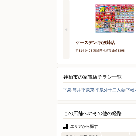
ケーズデンキ/波崎店
〒314-0408 茨城県神栖市波崎8368
神栖市の家電店チラシ一覧
平泉
筒井
平泉東
平泉外十二入会
下幡
この店舗へのその他の経路
エリアから探す