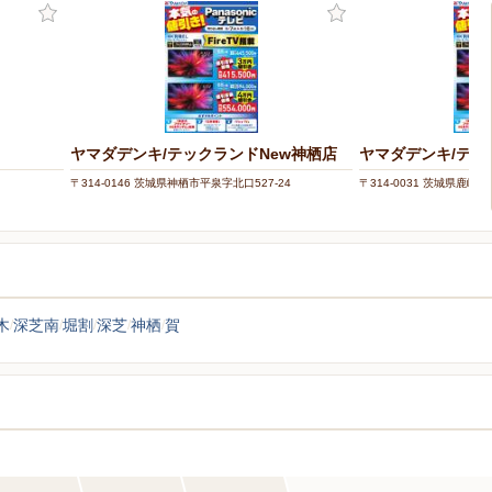
ヤマダデンキ/テックランドNew神栖店
ヤマダデンキ/テッ
〒314-0146 茨城県神栖市平泉字北口527-24
〒314-0031 茨城県鹿嶋市
木
深芝南
堀割
深芝
神栖
賀