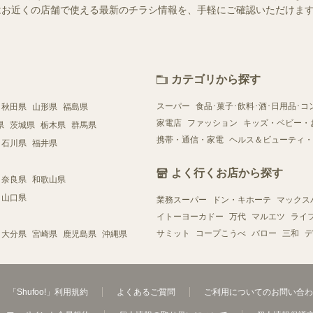
ー）ではお近くの店舗で使える最新のチラシ情報を、手軽にご確認いただけ
カテゴリから探す
スーパー
食品･菓子･飲料･酒･日用品･コ
秋田県
山形県
福島県
家電店
ファッション
キッズ・ベビー・
県
茨城県
栃木県
群馬県
携帯・通信・家電
ヘルス＆ビューティ・
石川県
福井県
よく行くお店から探す
奈良県
和歌山県
山口県
業務スーパー
ドン・キホーテ
マックス
イトーヨーカドー
万代
マルエツ
ライ
サミット
コープこうべ
バロー
三和
デ
大分県
宮崎県
鹿児島県
沖縄県
「Shufoo!」利用規約
よくあるご質問
ご利用についてのお問い合わ