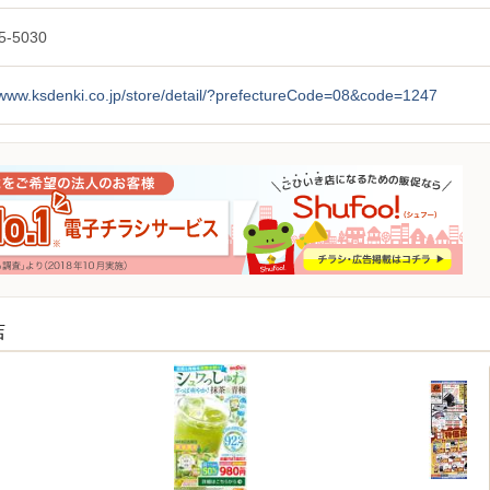
5-5030
/www.ksdenki.co.jp/store/detail/?prefectureCode=08&code=1247
店