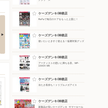
ケーズデンキ/神栖店
ReFaで毎日のケアをもっと上質に！
ケーズデンキ/神栖店
使いたいときすぐ使える！猛暑対策グッズ
応援フェア
夏のスマホ＆ネット応援フェア
ドコモフェア開催開催
ケーズデンキ/神栖店
アーティストの想いに満ちる音。WF-
1000X M6
ケーズデンキ/神栖店
冷たさ長持ち！トリプルメガアイス
ケーズデンキ/神栖店
新製品が安いケーズデンキ_サマーセール