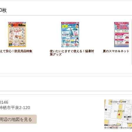
0枚
えて安心！防災用品特集
使いたいときすぐ使える！猛暑対
夏のスマホ＆ネット
策グッズ
0146
栖市平泉2-120
周辺の地図を見る