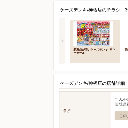
ケーズデンキ/神栖店のチラシ 3
新製品が安いケーズデンキ_サマ
備
ーセール
ケーズデンキ/神栖店の店舗詳細
〒314-
茨城県神
住所
この