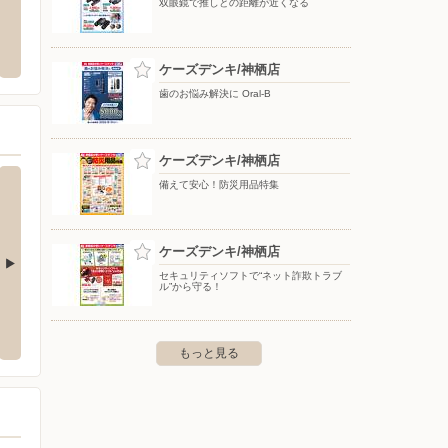
双眼鏡で推しとの距離が近くなる
鹿島店
ウエルシア/鹿嶋平井店
カイン
割2-2-21
〒314-0017 茨城県鹿嶋市旭ケ丘2-8-1
〒314-
ケーズデンキ/神栖店
歯のお悩み解決に Oral-B
ケーズデンキ/神栖店
備えて安心！防災用品特集
ケーズデンキ/神栖店
セキュリティソフトで“ネット詐欺トラブ
ル”から守る！
店
ケーズデンキ/匝瑳店
ケーズ
68
〒289-2141 匝瑳市八日市場ハ字エビス田971-1他
〒288-0
もっと見る