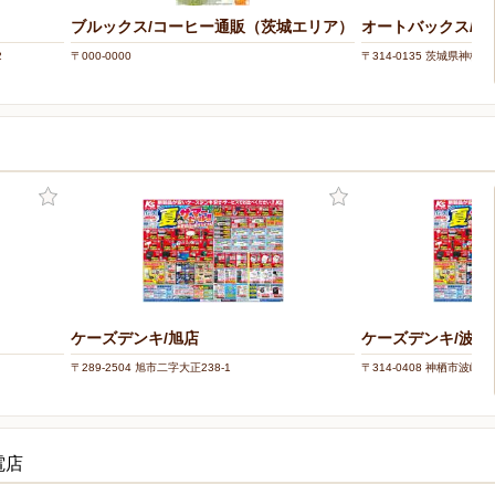
ブルックス/コーヒー通販（茨城エリア）
オートバックス/・
2
〒000-0000
〒314-0135 茨城県神栖市堀
ケーズデンキ/旭店
ケーズデンキ/波崎
〒289-2504 旭市二字大正238-1
〒314-0408 神栖市波崎83
電店