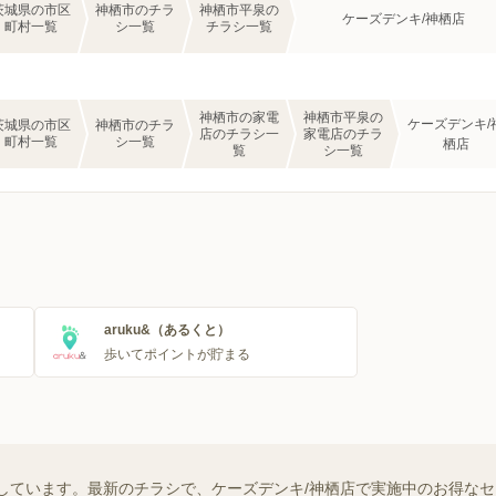
茨城県の市区
神栖市のチラ
神栖市平泉の
ケーズデンキ/神栖店
町村一覧
シ一覧
チラシ一覧
神栖市の家電
神栖市平泉の
ケーズデンキ/
茨城県の市区
神栖市のチラ
店のチラシ一
家電店のチラ
町村一覧
シ一覧
栖店
覧
シ一覧
aruku&（あるくと）
歩いてポイントが貯まる
しています。最新のチラシで、ケーズデンキ/神栖店で実施中のお得な