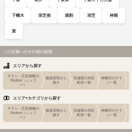
下幡木
深芝南
堀割
深芝
神栖
賀
この店舗へのその他の経路
エリアから探す
チラシ・広告掲載の
都道府県から
茨城県の市区
神栖市のチラ
Shufoo!（シュフ
探す
町村一覧
シ一覧
ー）
エリア×カテゴリから探す
チラシ・広告掲載の
都道府県から
茨城県の市区
神栖市のチラ
Shufoo!（シュフ
探す
町村一覧
シ一覧
ー）