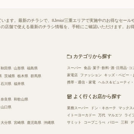
載しています。最新のチラシで、IIJmio/三重エリアで実施中のお得なセ
はお近くの店舗で使える最新のチラシ情報を、手軽にご確認いただけます。
カテゴリから探す
スーパー
食品･菓子･飲料･酒･日用品･コ
秋田県
山形県
福島県
家電店
ファッション
キッズ・ベビー・
県
茨城県
栃木県
群馬県
携帯・通信・家電
ヘルス＆ビューティ・
石川県
福井県
よく行くお店から探す
奈良県
和歌山県
山口県
業務スーパー
ドン・キホーテ
マックス
イトーヨーカドー
万代
マルエツ
ライ
サミット
コープこうべ
バロー
三和
デ
大分県
宮崎県
鹿児島県
沖縄県