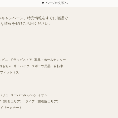
ページの先頭へ
ールやキャンペーン、特売情報をすぐに確認で
お得な情報をぜひご活用ください。
ンビニ
ドラッグストア
家具・ホームセンター
おもちゃ
車・バイク
スポーツ用品・自転車
フィットネス
バリュ
スーパーみらべる
イオン
フ（関西エリア）
ライフ（首都圏エリア）
イリーカナート