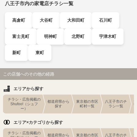
八王子市内の家電店チラシ一覧
高倉町
大谷町
大和田町
石川町
富士見町
明神町
北野町
宇津木町
新町
東町
この店舗へのその他の経路
エリアから探す
チラシ・広告掲載の
都道府県から
東京都の市区
八王子市のチ
Shufoo!（シュフ
探す
町村一覧
ラシ一覧
ー）
エリア×カテゴリから探す
チラシ・広告掲載の
都道府県から
東京都の市区
八王子市のチ