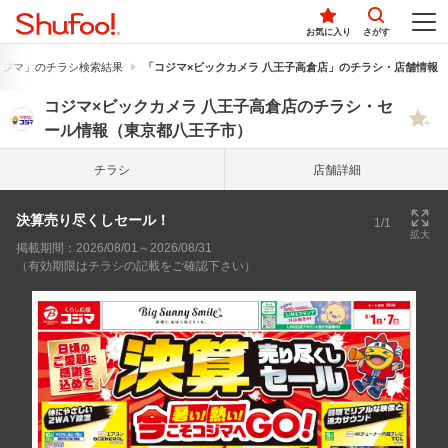
お気に入り
さがす
コジマ」のチラシ検索結果
「コジマ×ビックカメラ 八王子高倉店」のチラシ・店舗情報
コジマ×ビックカメラ 八王子高倉店のチラシ・セ
ール情報（東京都八王子市）
チラシ
店舗詳細
決算売り尽くしセール！
1/1
拡大
掲載期間：2026/08/01～2026/08/31
（有効期限はチラシの記載をご確認下さい）