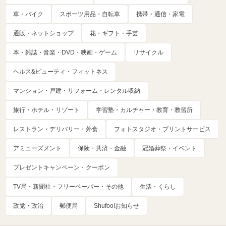
車・バイク
スポーツ用品・自転車
携帯・通信・家電
通販・ネットショップ
花・ギフト・手芸
本・雑誌・音楽・DVD・映画・ゲーム
リサイクル
ヘルス&ビューティ・フィットネス
マンション・戸建・リフォーム・レンタル収納
旅行・ホテル・リゾート
学習塾・カルチャー・教育・教習所
レストラン・デリバリー・外食
フォトスタジオ・プリントサービス
アミューズメント
保険・共済・金融
冠婚葬祭・イベント
プレゼントキャンペーン・クーポン
TV局・新聞社・フリーペーパー・その他
生活・くらし
政党・政治
郵便局
Shufoo!お知らせ