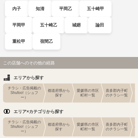
内子
知清
平岡乙
五十崎甲
平岡甲
五十崎乙
城廻
論田
重松甲
宿間乙
この店舗へのその他の経路
エリアから探す
チラシ・広告掲載の
都道府県から
愛媛県の市区
喜多郡内子町
Shufoo!（シュフ
探す
町村一覧
のチラシ一覧
ー）
エリア×カテゴリから探す
チラシ・広告掲載の
都道府県から
愛媛県の市区
喜多郡内子町
Shufoo!（シュフ
探す
町村一覧
のチラシ一覧
ー）