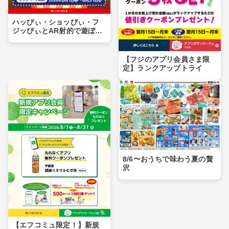
ハッぴぃ・ショッぴぃ・フ
ジッぴぃとAR射的で遊ぼ
う！！
【フジのアプリ会員さま限
定】ランクアップトライ
8/6〜おうちで味わう夏の贅
沢
【エフコミュ限定！】新規