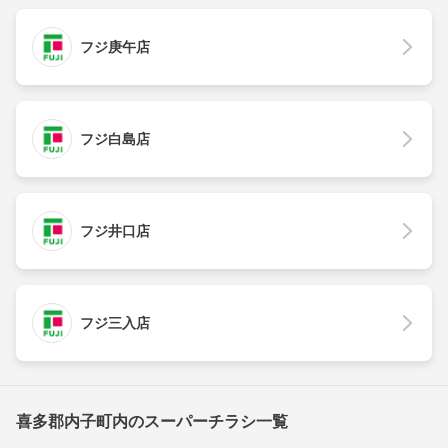
フジ庚午店
フジ白島店
フジ井口店
フジ三入店
喜多郡内子町内のスーパーチラシ一覧