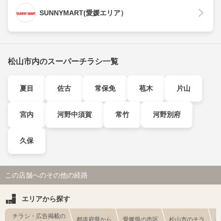
SUNNYMART(愛媛エリア）
松山市内のスーパーチラシ一覧
夏目
佐古
常保免
苞木
片山
宮内
河野中須賀
常竹
河野別府
久保
この店舗へのその他の経路
エリアから探す
チラシ・広告掲載の
都道府県から
愛媛県の市区
松山市のチラ