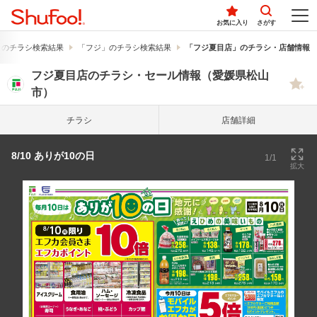
お気に入り
さがす
」のチラシ検索結果
「フジ」のチラシ検索結果
「フジ夏目店」のチラシ・店舗情報
フジ夏目店のチラシ・セール情報（愛媛県松山
市）
チラシ
店舗詳細
8/10 ありが10の日
1/1
拡大