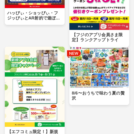
ハッぴぃ・ショッぴぃ・フ
ジッぴぃとAR射的で遊ぼ
う！！
【フジのアプリ会員さま限
定】ランクアップトライ
8/6〜おうちで味わう夏の贅
沢
【エフコミュ限定！】新規