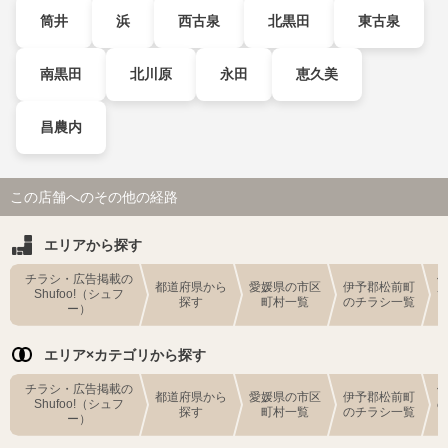
筒井
浜
西古泉
北黒田
東古泉
南黒田
北川原
永田
恵久美
昌農内
この店舗へのその他の経路
エリアから探す
チラシ・広告掲載の
都道府県から
愛媛県の市区
伊予郡松前町
Shufoo!（シュフ
探す
町村一覧
のチラシ一覧
ー）
エリア×カテゴリから探す
チラシ・広告掲載の
都道府県から
愛媛県の市区
伊予郡松前町
Shufoo!（シュフ
探す
町村一覧
のチラシ一覧
ー）