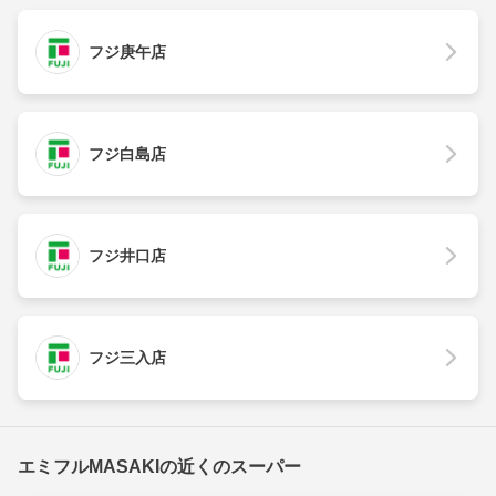
フジ庚午店
フジ白島店
フジ井口店
フジ三入店
エミフルMASAKIの近くのスーパー