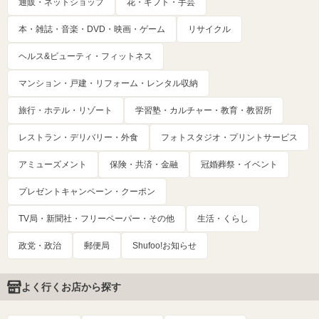
通販・ネットショップ
花・ギフト・手芸
本・雑誌・音楽・DVD・映画・ゲーム
リサイクル
ヘルス&ビューティ・フィットネス
マンション・戸建・リフォーム・レンタル収納
旅行・ホテル・リゾート
学習塾・カルチャー・教育・教習所
レストラン・デリバリー・外食
フォトスタジオ・プリントサービス
アミューズメント
保険・共済・金融
冠婚葬祭・イベント
プレゼントキャンペーン・クーポン
TV局・新聞社・フリーペーパー・その他
生活・くらし
政党・政治
郵便局
Shufoo!お知らせ
よく行くお店から探す