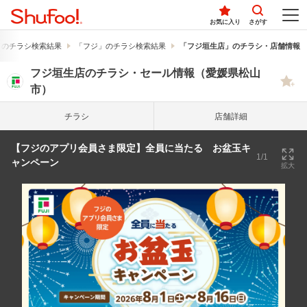
お気に入り
さがす
」のチラシ検索結果
「フジ」のチラシ検索結果
「フジ垣生店」のチラシ・店舗情報
フジ垣生店のチラシ・セール情報（愛媛県松山
市）
チラシ
店舗詳細
【フジのアプリ会員さま限定】全員に当たる お盆玉キ
1/1
ャンペーン
拡大