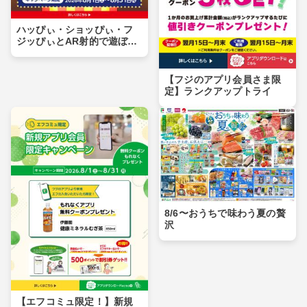
ハッぴぃ・ショッぴぃ・フ
ジッぴぃとAR射的で遊ぼ
う！！
【フジのアプリ会員さま限
定】ランクアップトライ
8/6〜おうちで味わう夏の贅
沢
【エフコミュ限定！】新規