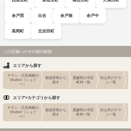
余戸西
出合
余戸南
余戸中
高岡町
北吉田町
この店舗へのその他の経路
エリアから探す
チラシ・広告掲載の
都道府県から
愛媛県の市区
松山市のチラ
Shufoo!（シュフ
探す
町村一覧
シ一覧
ー）
エリア×カテゴリから探す
チラシ・広告掲載の
都道府県から
愛媛県の市区
松山市のチラ
Shufoo!（シュフ
探す
町村一覧
シ一覧
ー）