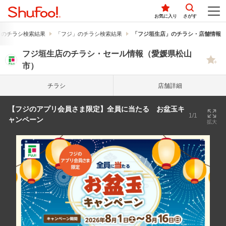
お気に入り
さがす
」のチラシ検索結果
「フジ」のチラシ検索結果
「フジ垣生店」のチラシ・店舗情報
フジ垣生店のチラシ・セール情報（愛媛県松山
市）
チラシ
店舗詳細
【フジのアプリ会員さま限定】全員に当たる お盆玉キ
1/1
ャンペーン
拡大