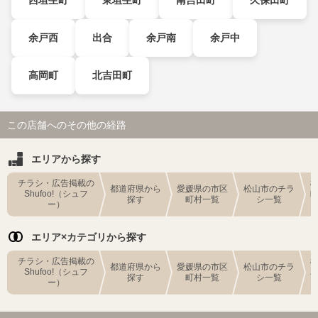
余戸西
出合
余戸南
余戸中
高岡町
北吉田町
この店舗へのその他の経路
エリアから探す
チラシ・広告掲載の
都道府県から
愛媛県の市区
松山市のチラ
Shufoo!（シュフ
探す
町村一覧
シ一覧
ー）
エリア×カテゴリから探す
チラシ・広告掲載の
都道府県から
愛媛県の市区
松山市のチラ
Shufoo!（シュフ
探す
町村一覧
シ一覧
ー）