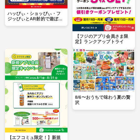
ハッぴぃ・ショッぴぃ・フ
ジッぴぃとAR射的で遊ぼ
う！！
【フジのアプリ会員さま限
定】ランクアップトライ
8/6〜おうちで味わう夏の贅
沢
【エフコミュ限定！】新規