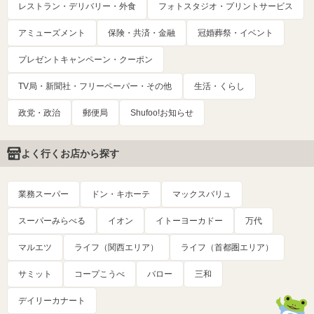
レストラン・デリバリー・外食
フォトスタジオ・プリントサービス
アミューズメント
保険・共済・金融
冠婚葬祭・イベント
プレゼントキャンペーン・クーポン
TV局・新聞社・フリーペーパー・その他
生活・くらし
政党・政治
郵便局
Shufoo!お知らせ
よく行くお店から探す
業務スーパー
ドン・キホーテ
マックスバリュ
スーパーみらべる
イオン
イトーヨーカドー
万代
マルエツ
ライフ（関西エリア）
ライフ（首都圏エリア）
サミット
コープこうべ
バロー
三和
デイリーカナート