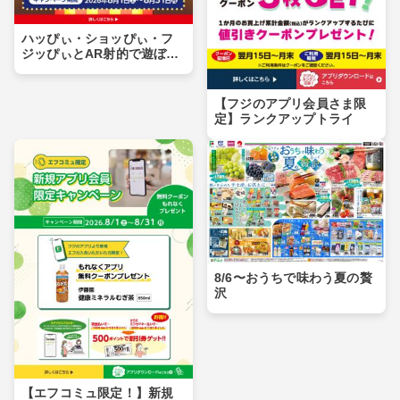
ハッぴぃ・ショッぴぃ・フ
ジッぴぃとAR射的で遊ぼ
う！！
【フジのアプリ会員さま限
定】ランクアップトライ
8/6〜おうちで味わう夏の贅
沢
【エフコミュ限定！】新規