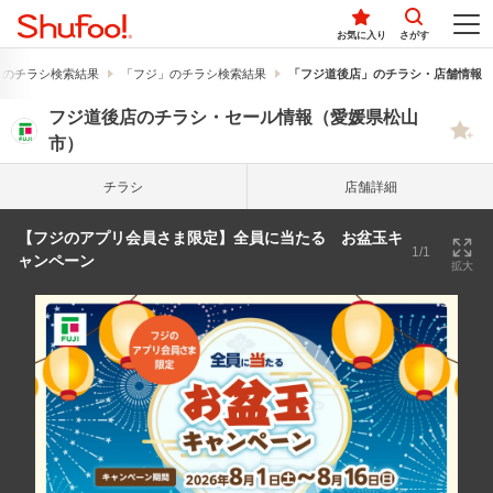
お気に入り
さがす
」のチラシ検索結果
「フジ」のチラシ検索結果
「フジ道後店」のチラシ・店舗情報
フジ道後店のチラシ・セール情報（愛媛県松山
市）
チラシ
店舗詳細
【フジのアプリ会員さま限定】全員に当たる お盆玉キ
1/1
ャンペーン
拡大