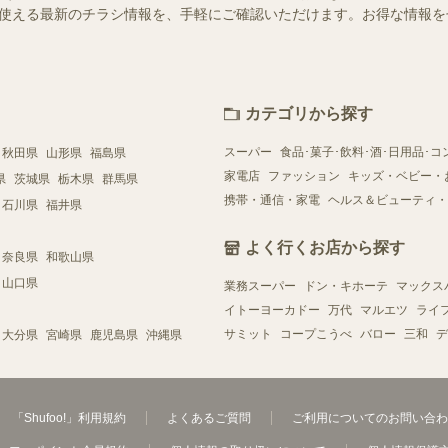
店舗で使える最新のチラシ情報を、手軽にご確認いただけます。お得な情報
カテゴリから探す
スーパー
食品･菓子･飲料･酒･日用品･コ
秋田県
山形県
福島県
家電店
ファッション
キッズ・ベビー・
県
茨城県
栃木県
群馬県
携帯・通信・家電
ヘルス＆ビューティ・
石川県
福井県
よく行くお店から探す
奈良県
和歌山県
山口県
業務スーパー
ドン・キホーテ
マックス
イトーヨーカドー
万代
マルエツ
ライ
サミット
コープこうべ
バロー
三和
デ
大分県
宮崎県
鹿児島県
沖縄県
「Shufoo!」利用規約
よくあるご質問
ご利用についてのお問い合わ