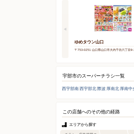
ゆめタウン山口
〒753-0251 山口県山口市大内千坊六丁目9-
宇部市のスーパーチラシ一覧
西宇部南
西宇部北
際波
厚南北
厚南中
この店舗へのその他の経路
エリアから探す