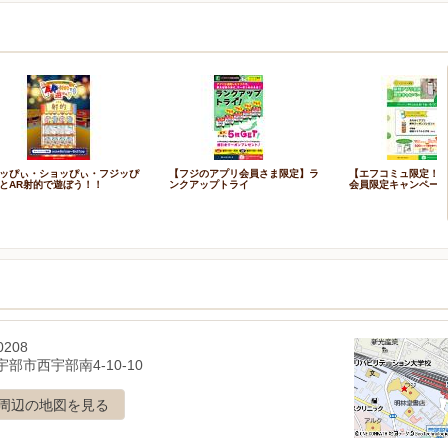
ッぴぃ・ショッぴぃ・フジッぴ
【フジのアプリ会員さま限定】ラ
【エフコミュ限定！
とAR射的で遊ぼう！！
ンクアップトライ
会員限定キャンペー
0208
部市西宇部南4-10-10
周辺の地図を見る