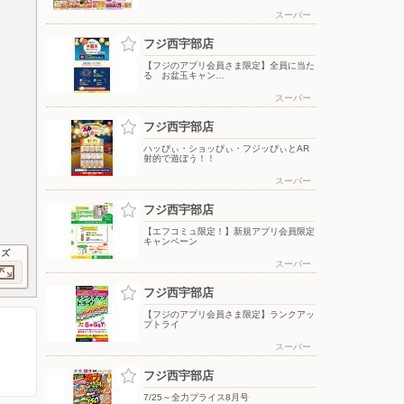
スーパー
フジ西宇部店
【フジのアプリ会員さま限定】全員に当た
る お盆玉キャン…
スーパー
フジ西宇部店
ハッぴぃ・ショッぴぃ・フジッぴぃとAR
射的で遊ぼう！！
スーパー
フジ西宇部店
【エフコミュ限定！】新規アプリ会員限定
キャンペーン
イズ
スーパー
フジ西宇部店
【フジのアプリ会員さま限定】ランクアッ
プトライ
スーパー
フジ西宇部店
7/25～全力プライス8月号