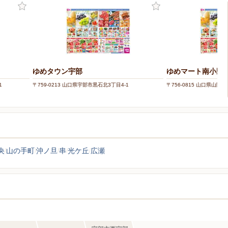
ゆめタウン宇部
ゆめマート南小野
1
〒759-0213 山口県宇部市黒石北3丁目4-1
〒756-0815 山口県山陽
央
山の手町
沖ノ旦
串
光ケ丘
広瀬