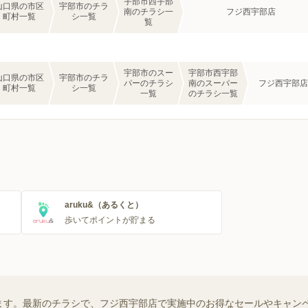
宇部市西宇部
山口県の市区
宇部市のチラ
南のチラシ一
フジ西宇部店
町村一覧
シ一覧
覧
宇部市のスー
宇部市西宇部
山口県の市区
宇部市のチラ
パーのチラシ
南のスーパー
フジ西宇部店
町村一覧
シ一覧
一覧
のチラシ一覧
aruku&（あるくと）
歩いてポイントが貯まる
ます。最新のチラシで、フジ西宇部店で実施中のお得なセールやキャン