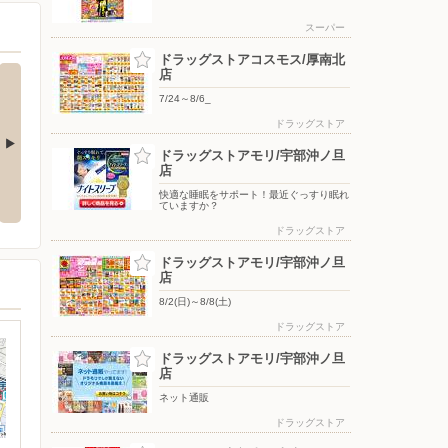
スーパー
ドラッグストアコスモス/厚南北
店
7/24～8/6_
ドラッグストア
ドラッグストアモリ/宇部沖ノ旦
店
】新規アプリ
8/4〜エフカポイント10倍商品の
8/4〜毎週恒例火曜市
ン
ご案内
快適な睡眠をサポート！最近ぐっすり眠れ
ていますか？
ドラッグストア
ドラッグストアモリ/宇部沖ノ旦
店
8/2(日)～8/8(土)
ドラッグストア
ドラッグストアモリ/宇部沖ノ旦
店
ネット通販
ドラッグストア