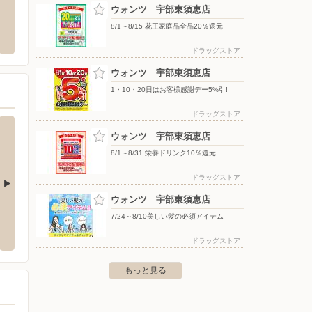
ウォンツ 宇部東須恵店
ウォンツ 宇部新川店
nos
8/1～8/15 花王家庭品全品20％還元
分に配
市伊倉新町三丁目1-1
〒755-0047 山口県宇部市島3-5-1
〒000-00
ドラッグストア
ウォンツ 宇部東須恵店
1・10・20日はお客様感謝デー5%引!
ドラッグストア
ウォンツ 宇部東須恵店
8/1～8/31 栄養ドリンク10％還元
ドラッグストア
ウォンツ 宇部東須恵店
フジ長門店
フジ新
7/24～8/10美しい髪の必須アイテム
36
〒759-4106 長門市仙崎字網田322-2
〒746-0
ドラッグストア
もっと見る