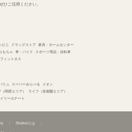
をぜひご活用ください。
ンビニ
ドラッグストア
家具・ホームセンター
おもちゃ
車・バイク
スポーツ用品・自転車
フィットネス
バリュ
スーパーみらべる
イオン
フ（関西エリア）
ライフ（首都圏エリア）
イリーカナート
せ
Shufoo!とは