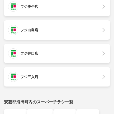
フジ庚午店
フジ白島店
フジ井口店
フジ三入店
安芸郡海田町内のスーパーチラシ一覧