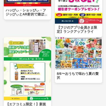
ハッぴぃ・ショッぴぃ・フ
ジッぴぃとAR射的で遊ぼ
う！！
【フジのアプリ会員さま限
定】ランクアップトライ
8/6〜おうちで味わう夏の贅
沢
【エフコミュ限定！】新規