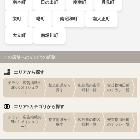
南本町
日の出町
南幸町
月見町
栄町
曙町
南昭和町
南大正町
大立町
南堀川町
この店舗へのその他の経路
エリアから探す
チラシ・広告掲載の
都道府県から
広島県の市区
安芸郡海田町
Shufoo!（シュフ
探す
町村一覧
のチラシ一覧
ー）
エリア×カテゴリから探す
チラシ・広告掲載の
都道府県から
広島県の市区
安芸郡海田町
Shufoo!（シュフ
探す
町村一覧
のチラシ一覧
ー）