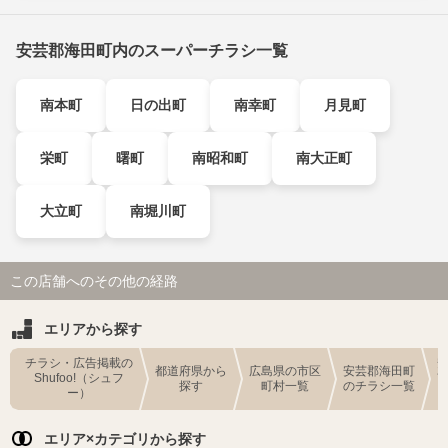
安芸郡海田町内のスーパーチラシ一覧
南本町
日の出町
南幸町
月見町
栄町
曙町
南昭和町
南大正町
大立町
南堀川町
この店舗へのその他の経路
エリアから探す
チラシ・広告掲載の
都道府県から
広島県の市区
安芸郡海田町
Shufoo!（シュフ
探す
町村一覧
のチラシ一覧
ー）
エリア×カテゴリから探す