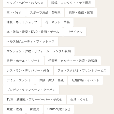
キッズ・ベビー・おもちゃ
眼鏡・コンタクト・ケア用品
車・バイク
スポーツ用品・自転車
携帯・通信・家電
通販・ネットショップ
花・ギフト・手芸
本・雑誌・音楽・DVD・映画・ゲーム
リサイクル
ヘルス&ビューティ・フィットネス
マンション・戸建・リフォーム・レンタル収納
旅行・ホテル・リゾート
学習塾・カルチャー・教育・教習所
レストラン・デリバリー・外食
フォトスタジオ・プリントサービス
アミューズメント
保険・共済・金融
冠婚葬祭・イベント
プレゼントキャンペーン・クーポン
TV局・新聞社・フリーペーパー・その他
生活・くらし
政党・政治
郵便局
Shufoo!お知らせ