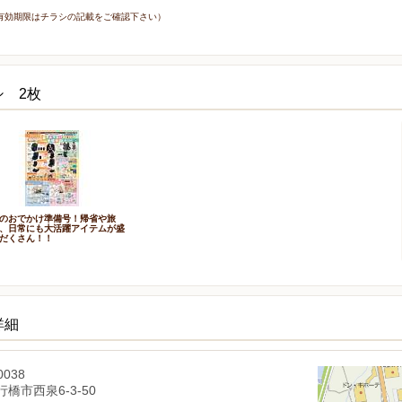
7日（有効期限はチラシの記載をご確認下さい）
シ 2枚
のおでかけ準備号！帰省や旅
、日常にも大活躍アイテムが盛
だくさん！！
詳細
0038
橋市西泉6-3-50