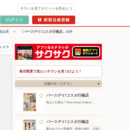
チラシを見てポイントを貯めよう
索結果
>
「バースデイ/コスタ行橋店」のチ
表示変更で見たいチラシを見つけよう！
店舗の近くのチラシ
バースデイ/コスタ行橋店
秋はどれ着る？New Arrival Collecti…
バースデイ/コスタ行橋店
夏のおでかけ準備号！帰省や旅行、日常に