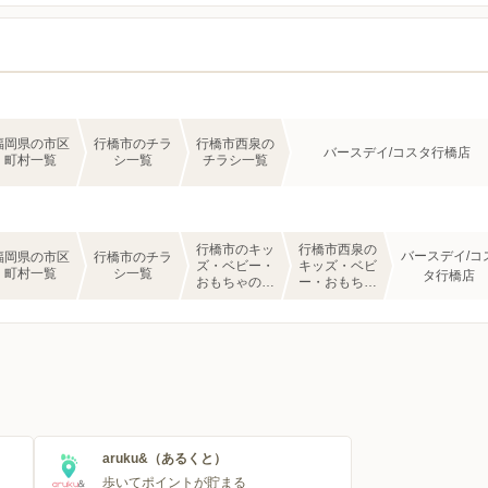
福岡県の市区
行橋市のチラ
行橋市西泉の
バースデイ/コスタ行橋店
町村一覧
シ一覧
チラシ一覧
行橋市のキッ
行橋市西泉の
バースデイ/コ
福岡県の市区
行橋市のチラ
ズ・ベビー・
キッズ・ベビ
町村一覧
シ一覧
タ行橋店
おもちゃのチ
ー・おもちゃ
ラシ一覧
のチラシ一覧
aruku&（あるくと）
歩いてポイントが貯まる