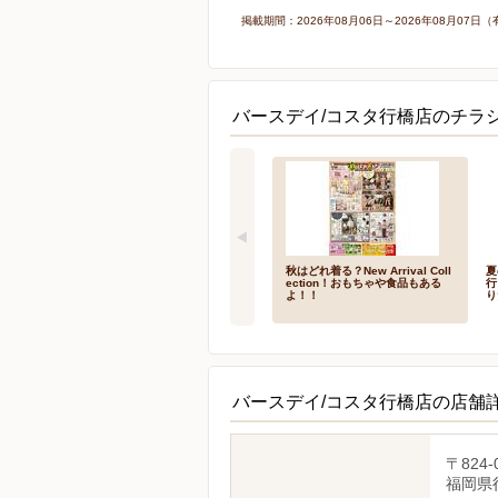
掲載期間：2026年08月06日～2026年08月0
バースデイ/コスタ行橋店のチラ
秋はどれ着る？New Arrival Coll
夏
ection！おもちゃや食品もある
行
よ！！
り
バースデイ/コスタ行橋店の店舗
〒824-
福岡県行