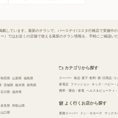
掲載しています。最新のチラシで、バースデイ/コスタ行橋店で実施中
（シュフー）ではお近くの店舗で使える最新のチラシ情報を、手軽にご確認
カテゴリから探す
スーパー
食品･菓子･飲料･酒･日用品･コ
秋田県
山形県
福島県
家電店
ファッション
キッズ・ベビー・
県
茨城県
栃木県
群馬県
携帯・通信・家電
ヘルス＆ビューティ・
石川県
福井県
よく行くお店から探す
奈良県
和歌山県
山口県
業務スーパー
ドン・キホーテ
マックス