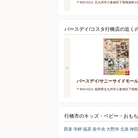
〒800-0221 北九州市小倉南区下曽根新町10
バースデイ/コスタ行橋店の近く
バースデイ/サニーサイドモー
〒800-0221 福岡県北九州市小倉南区下曽根
行橋市のキッズ・ベビー・おも
西泉
寺畔
福原
泉中央
大野井
北泉
神