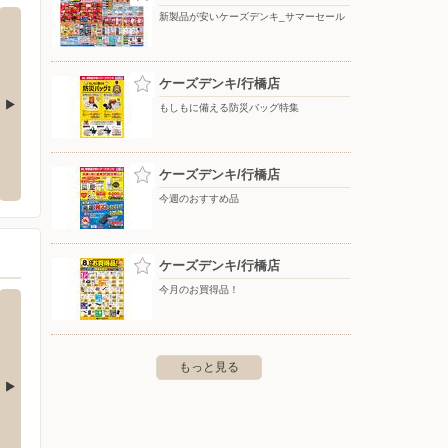
新製品が安いケーズデンキ_サマーセール
ケーズデンキ/行橋店
もしもに備える防災バッグ特集
0号店
ワークマン苅田店
バース
ケーズデンキ/行橋店
高瀬198－55
〒800-0341 福岡県京都郡苅田町大字下新津518番地1
〒800-
今週のおすすめ品
ケーズデンキ/行橋店
今月のお買得品！
もっと見る
ラス店
バースデイ/ゆめタウン中津店
バース