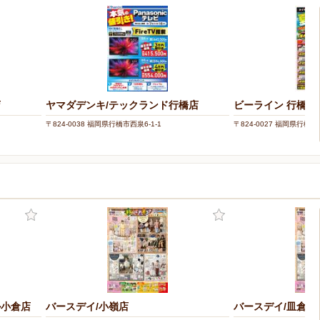
店
ヤマダデンキ/テックランド行橋店
ビーライン 行橋R1
〒824-0038 福岡県行橋市西泉6-1-1
〒824-0027 福岡県行橋市
ル小倉店
バースデイ/小嶺店
バースデイ/皿倉テ