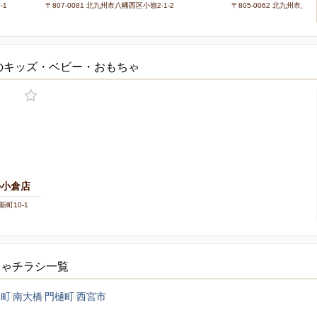
-1
〒807-0081 北九州市八幡西区小嶺2-1-2
〒805-0062 北九州市
のキッズ・ベビー・おもちゃ
ル小倉店
新町10-1
ちゃチラシ一覧
田町
南大橋
門樋町
西宮市