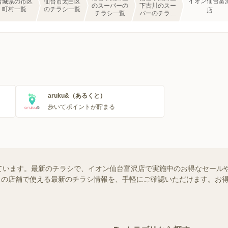
イオン仙台富
宮城県の市区
仙台市太白区
のスーパーの
下古川のスー
町村一覧
のチラシ一覧
店
チラシ一覧
パーのチラシ
一覧
aruku&（あるくと）
歩いてポイントが貯まる
ています。最新のチラシで、イオン仙台富沢店で実施中のお得なセール
はお近くの店舗で使える最新のチラシ情報を、手軽にご確認いただけます。