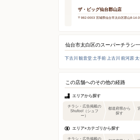
ザ・ビッグ仙台郡山店
〒982-0003 宮城県仙台市太白区郡山8-14-3
仙台市太白区のスーパーチラシ
下古川
観音堂
土手前
上古川
前河原
太
この店舗へのその他の経路
エリアから探す
チラシ・広告掲載の
都道府県から
Shufoo!（シュフ
探す
ー）
エリア×カテゴリから探す
チラシ・広告掲載の