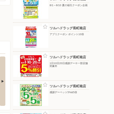
8/1～8/10 夏の福引クーポン企画
ツルハドラッグ長町南店
アプリクーポン ポイント10倍
ツルハドラッグ長町南店
1日10日20日感謝デー※一部店舗
対象外
ツルハドラッグ長町南店
南店
ドラッグセイムス 仙台宮町店
ケーズ
感謝デーペット5%&5倍
市上余田字千刈田466
〒980-0004 宮城県仙台市青葉区宮町1-1-59
〒989-