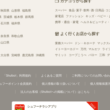
カテゴリから探す
スーパー
食品･菓子･飲料･酒･日用品･コ
秋田県
山形県
福島県
家電店
ファッション
キッズ・ベビー・
県
茨城県
栃木県
群馬県
携帯・通信・家電
ヘルス＆ビューティ・
石川県
福井県
よく行くお店から探す
奈良県
和歌山県
山口県
業務スーパー
ドン・キホーテ
マックス
イトーヨーカドー
万代
マルエツ
ライ
サミット
コープこうべ
バロー
三和
デ
大分県
宮崎県
鹿児島県
沖縄県
「Shufoo!」利用規約
よくあるご質問
ご利用についてのお問い合わ
ュフーポイント会員規約
個人情報の取り扱いについて
個人情報保護
法人のお客様（Shufoo!への掲載について）はこちら
シュフーチラシアプリ