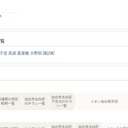
5
一覧
子堂
高原
皿屋敷
大野田
諏訪町
仙台市太白区
宮城県の市区
仙台市太白区
下古川のチラ
イオン仙台富沢店
町村一覧
のチラシ一覧
シ一覧
仙台市太白区
仙台市太白区