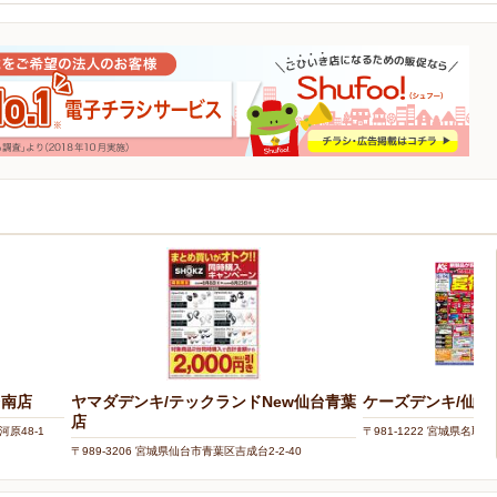
台南店
ヤマダデンキ/テックランドNew仙台青葉
ケーズデンキ/仙台
店
河原48-1
〒981-1222 宮城県名取
〒989-3206 宮城県仙台市青葉区吉成台2-2-40