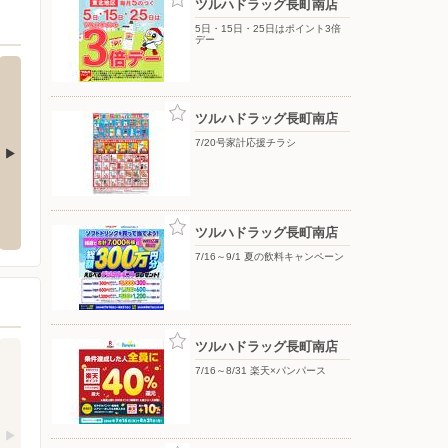
ツルハドラッグ長町南店
5日・15日・25日はポイント3倍
デー
ツルハドラッグ長町南店
7/20号家計応援チラシ
台上杉
イオン仙台幸町店
イオン
葉区堤通雨宮町１－１
〒983-0836 仙台市宮城野区幸町5-10-1
〒981-3
ツルハドラッグ長町南店
7/16～9/1 夏の飲料キャンペーン
ツルハドラッグ長町南店
7/16～8/31 楽天×パンパース