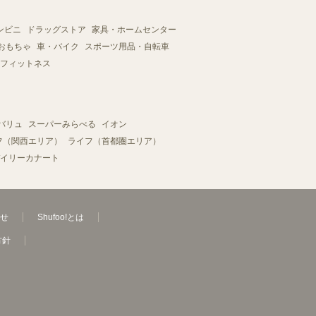
ンビニ
ドラッグストア
家具・ホームセンター
おもちゃ
車・バイク
スポーツ用品・自転車
フィットネス
バリュ
スーパーみらべる
イオン
フ（関西エリア）
ライフ（首都圏エリア）
イリーカナート
せ
Shufoo!とは
方針