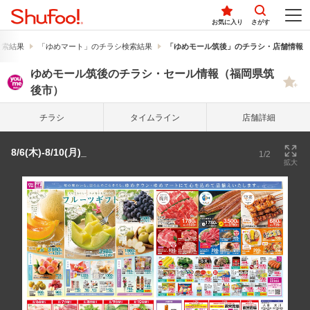
お気に入り
さがす
検索結果
「ゆめマート」のチラシ検索結果
「ゆめモール筑後」のチラシ・店舗情報
ゆめモール筑後のチラシ・セール情報（福岡県筑
後市）
チラシ
タイム
ライン
店舗詳細
8/6(木)-8/10(月)_
1/2
拡大