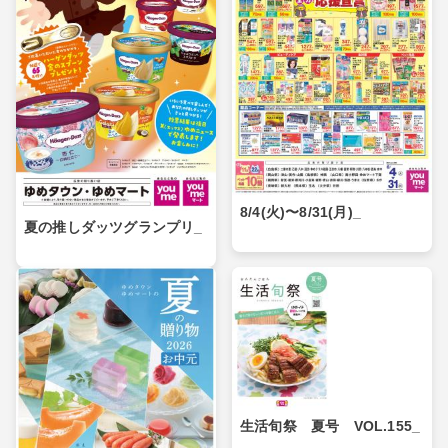
8/4(火)〜8/31(月)_
夏の推しダッツグランプリ_
生活旬祭 夏号 VOL.155_