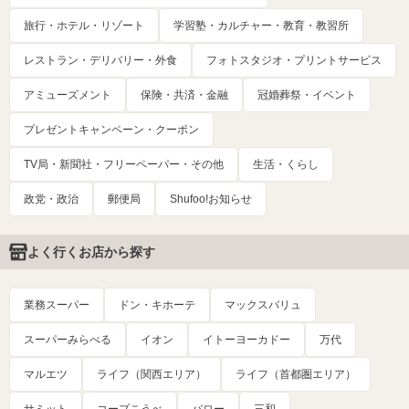
旅行・ホテル・リゾート
学習塾・カルチャー・教育・教習所
レストラン・デリバリー・外食
フォトスタジオ・プリントサービス
アミューズメント
保険・共済・金融
冠婚葬祭・イベント
プレゼントキャンペーン・クーポン
TV局・新聞社・フリーペーパー・その他
生活・くらし
政党・政治
郵便局
Shufoo!お知らせ
よく行くお店から探す
業務スーパー
ドン・キホーテ
マックスバリュ
スーパーみらべる
イオン
イトーヨーカドー
万代
マルエツ
ライフ（関西エリア）
ライフ（首都圏エリア）