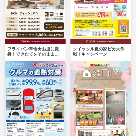
フライパン革命★お皿に変
クイックル夏の家ピカ大作
身！できたてをそのまま食
戦！キャンペーン
卓へ