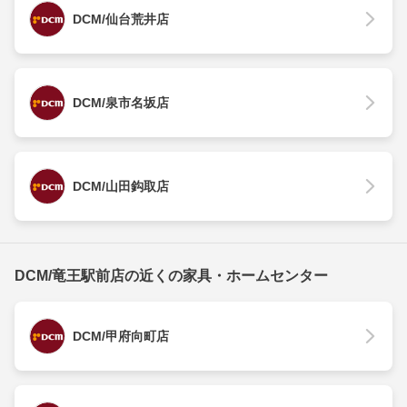
DCM/仙台荒井店
DCM/泉市名坂店
DCM/山田鈎取店
DCM/竜王駅前店の近くの家具・ホームセンター
DCM/甲府向町店