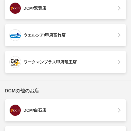
DCM/双葉店
ウエルシア/甲府富竹店
ワークマンプラス甲府竜王店
DCMの他のお店
DCM/白石店