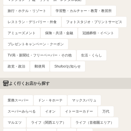
旅行・ホテル・リゾート
学習塾・カルチャー・教育・教習所
レストラン・デリバリー・外食
フォトスタジオ・プリントサービス
アミューズメント
保険・共済・金融
冠婚葬祭・イベント
プレゼントキャンペーン・クーポン
TV局・新聞社・フリーペーパー・その他
生活・くらし
政党・政治
郵便局
Shufoo!お知らせ
よく行くお店から探す
業務スーパー
ドン・キホーテ
マックスバリュ
スーパーみらべる
イオン
イトーヨーカドー
万代
マルエツ
ライフ（関西エリア）
ライフ（首都圏エリア）