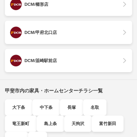
DCM/櫛形店
DCM/甲府北口店
DCM/韮崎駅前店
甲斐市内の家具・ホームセンターチラシ一覧
大下条
中下条
長塚
名取
竜王新町
島上条
天狗沢
富竹新田