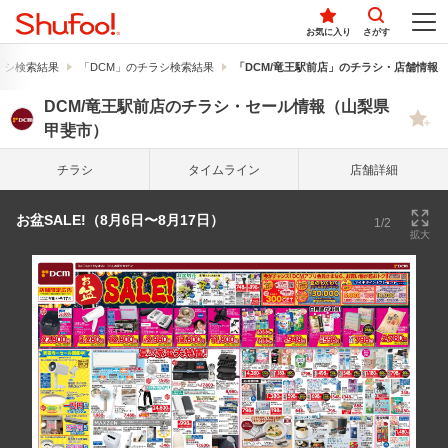
お気に入り
さがす
ラシ検索結果
「DCM」のチラシ検索結果
「DCM/竜王駅前店」のチラシ・店舗情報
DCM/竜王駅前店のチラシ・セール情報（山梨県
甲斐市）
チラシ
タイム
ライン
店舗詳細
お盆SALE!（8月6日〜8月17日）
1/2
拡大