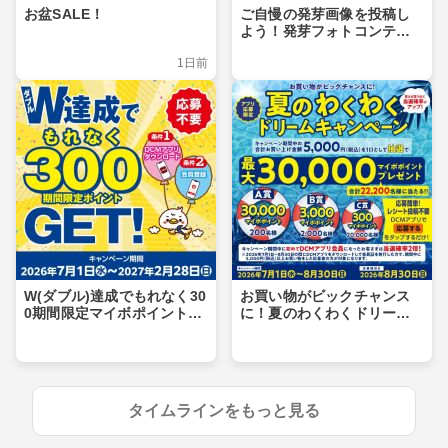
お盆SALE！
ご自慢の発芽画像を投稿し
よう！発芽フォトコンテス
ト
1日前
W(ダブル)達成でもれなく30
お買い物がビックチャンス
0期間限定マイボポイントG
に！夏のわくわくドリーム
ET！
キャンペーン
タイムラインをもっと見る