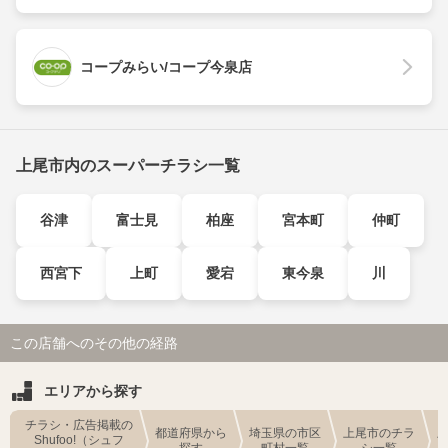
コープみらい/コープ今泉店
上尾市内のスーパーチラシ一覧
谷津
富士見
柏座
宮本町
仲町
西宮下
上町
愛宕
東今泉
川
この店舗へのその他の経路
エリアから探す
チラシ・広告掲載の
都道府県から
埼玉県の市区
上尾市のチラ
Shufoo!（シュフ
探す
町村一覧
シ一覧