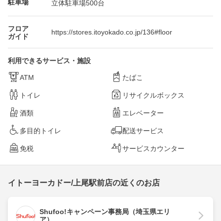
駐車場
立体駐車場500台
フロア
https://stores.itoyokado.co.jp/136#floor
ガイド
利用できるサービス・施設
ATM
たばこ
トイレ
リサイクルボックス
酒類
エレベーター
多目的トイレ
配送サービス
免税
サービスカウンター
イトーヨーカドー/上尾駅前店の近くのお店
Shufoo!キャンペーン事務局（埼玉県エリ
ア）