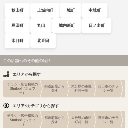
秋山町
上城内町
城町
中城町
豆田町
丸山
城内新町
日ノ出町
水目町
北豆田
この店舗へのその他の経路
エリアから探す
チラシ・広告掲載の
都道府県から
大分県の市区
日田市のチラ
Shufoo!（シュフ
探す
町村一覧
シ一覧
ー）
エリア×カテゴリから探す
チラシ・広告掲載の
都道府県から
大分県の市区
日田市のチラ
Shufoo!（シュフ
探す
町村一覧
シ一覧
ー）